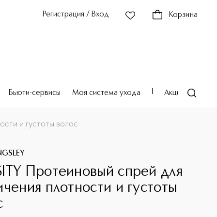
Регистрация / Вход
Корзина
Бьюти-сервисы
Моя система ухода
Акции
Театр
ости и густоты волос
INGSLEY
ITY Протеиновый спрей для
ичения плотности и густоты
с