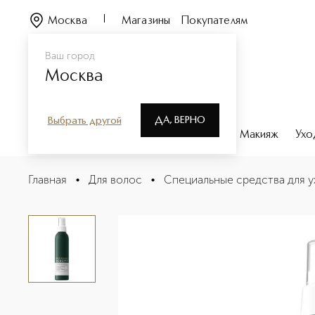
Москва
Магазины
Покупателям
Ваш город
Москва
ДА, ВЕРНО
Выбрать другой
Каталог
Бренды
Парфюмерия
Макияж
Ухо
DENSITY Протеиновый спрей для увеличения плотност
Главная
•
Для волос
•
Специальные средства для у