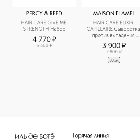
PERCY & REED
MAISON FLAMEL
HAIR CARE GIVE ME 
HAIR CARE ELIXIR 
STRENGTH Набор
CAPILLAIRE Сыворотка 
против выпадения 
4 770
¤
волос и стимулятор 
3 900
¤
5 300
¤
роста
7 800
¤
50 мл
Горячая линия