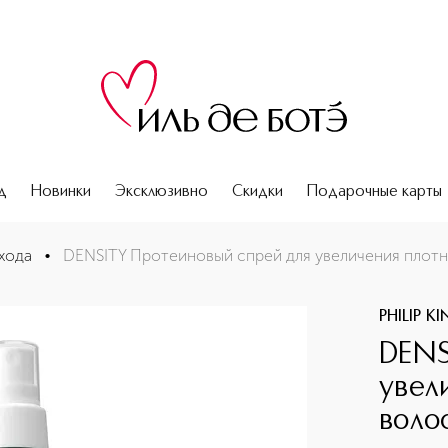
д
Новинки
Эксклюзивно
Скидки
Подарочные карты
и и густоты волос
хода
•
DENSITY Протеиновый спрей для увеличения плотн
PHILIP K
DENS
увел
воло