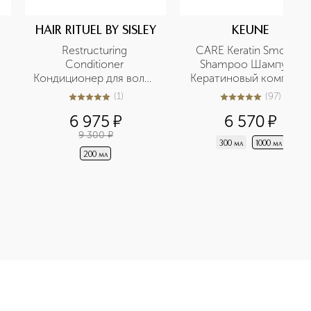
HAIR RITUEL BY SISLEY
KEUNE
Restructuring 
CARE Keratin Smooth 
Conditioner 
Shampoo Шампунь 
Кондиционер для волос 
Кератиновый комплекс
с протеинами хлопка
(
1
)
(
97
)
5
из
5
1
4.9
из
5
97
6 975
¤
6 570
¤
9 300
¤
300 мл
1000 мл
200 мл