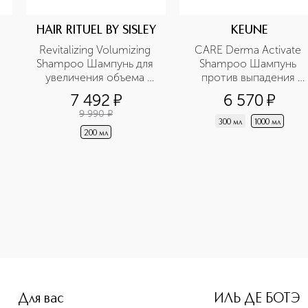
HAIR RITUEL BY SISLEY
KEUNE
Revitalizing Volumizing 
CARE Derma Activate 
Shampoo Шампунь для 
Shampoo Шампунь 
увеличения объема 
против выпадения 
волос с маслом 
волос
7 492
¤
6 570
¤
камелии
9 990
¤
300 мл
1000 мл
200 мл
Для вас
ИЛЬ ДЕ БОТЭ