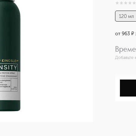
0
из
5
0
120 мл
от
963
¤
Време
Добавьте 