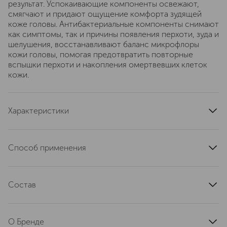
результат. Успокаивающие компоненты освежают,
смягчают и придают ощущение комфорта зудящей
коже головы. Антибактериальные компоненты снимают
как симптомы, так и причины появления перхоти, зуда и
шелушения, восстанавливают баланс микрофлоры
кожи головы, помогая предотвратить повторные
вспышки перхоти и накопления омертвевших клеток
кожи.
Характеристики
артикул
PHI110N
Способ применения
Наносить тоник непосредственно на кожу головы. С
помощью ватных палочек и дисков можно наносить
Состав
средство на труднодоступные или чувствительные
участки кожи головы. Вы также можете наносить этот
Aqua (Water), Alcohol Denat., Camphor, Polysorbate 20,
тоник и на сухие волосы в течение дня, чтобы
Piroctone Olamine, Benzalkonium Chloride
освежить их.
О Бренде