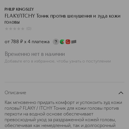
PHILIP KINGSLEY
FLAKY/ITCHY Тоник против шелушения и зуда кожи
головы
(
0
)
0
из
5
0
от
788
¤
х 4 платежа
Временно нет в наличии
Добавьте его в избранное, чтобы узнать о поступлении
Описание
Как мгновенно придать комфорт и успокоить зуд кожи
головы? FLAKY / ITCHY Тоник для кожи головы против
перхоти на водной основе обеспечивает
превосходный уход за раздраженной кожей головы,
обеспечивая как немедленный, так и долгосрочный