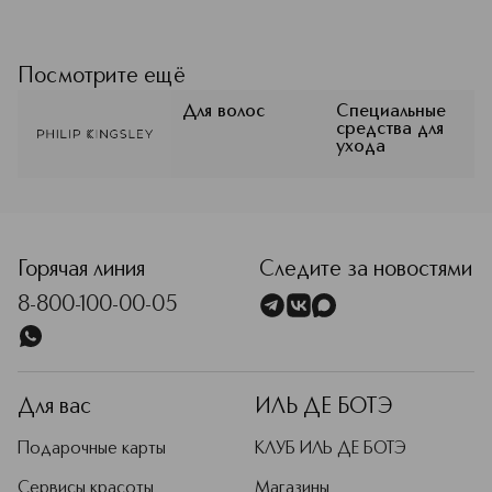
PHILIP KINGSLEY — это уход за
волосами, который изменит вашу
жизнь. С 1953 года бренд, созданный
Посмотрите ещё
английским специалистом по
волосам Филипом Кингсли, остаётся
Для волос
Специальные
средства для
авторитетом в области лечебного и
ухода
ежедневного ухода за кожей головы
и волосами.
Подробнее
Горячая линия
Следите за новостями
8-800-100-00-05
Для вас
ИЛЬ ДЕ БОТЭ
Подарочные карты
КЛУБ ИЛЬ ДЕ БОТЭ
Сервисы красоты
Магазины