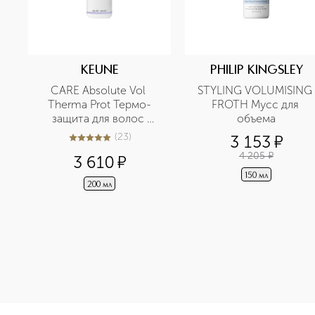
KEUNE
PHILIP KINGSLEY
CARE Absolute Vol 
STYLING VOLUMISING 
Therma Prot Термо-
FROTH Мусс для 
защита для волос 
объема
Абсолютный объем
(
23
)
3 153
¤
4.9
из
5
23
4 205
¤
3 610
¤
150 мл
200 мл
<p class="MsoNormal"><span style="font-size: 12.0pt; lin