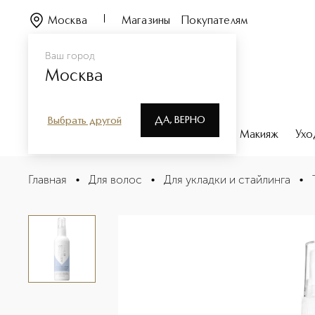
Москва
Магазины
Покупателям
Ваш город
Москва
ДА, ВЕРНО
Выбрать другой
Каталог
Бренды
Парфюмерия
Макияж
Ухо
STYLING Праймер термозащитный спрей
Главная
•
Для волос
•
Для укладки и стайлинга
•
Описание
Характеристики