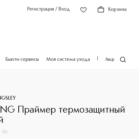
Регистрация / Вход
Корзина
Бьюти-сервисы
Моя система ухода
Акции
Театр
INGSLEY
ING Праймер термозащитный
й
(
0
)