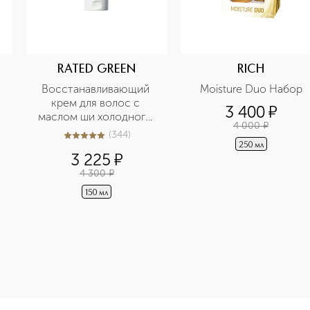
RATED GREEN
RICH
Восстанавливающий 
Moisture Duo Набор
крем для волос с 
3 400
¤
маслом ши холодного 
4 000
¤
отжима
(
344
)
5
из
5
344
250 мл
3 225
¤
4 300
¤
150 мл
e-height: 107%; color: #00b0f0;">STYLING Праймер термозащ