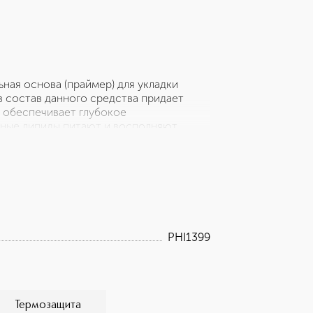
ая основа (праймер) для укладки
в состав данного средства придает
 обеспечивает глубокое
нные липиды питают и восполняют
ми, гладкими, блестящими и объемными.
 процедуре укладки.
PHI1399
Термозащита