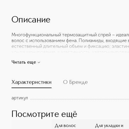
Описание
Многофункциональный термозащитный спрей – идеальн
волос с использованием фена. Полиамиды, входящие 
естественный длительный объем и фиксацию; эластин
кондиционирование и эластичность; кватернизирова
липидный слой. Волосы выглядят здоровыми, красивы
Читать еще
Нежный аромат цветущей вишни придаст особый шарм
Характеристики
О Бренде
артикул
Посмотрите ещё
Для волос
Для укладки и