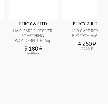
PERCY & REED
PERCY & REED
HAIR CARE DISCOVER 
HAIR CARE ROYAL 
SOMETHING 
BLOSSOM Набор
WONDERFUL Набор
4 260
¤
3 180
¤
7 100
¤
5 300
¤
итный спрей приобретайте в нашем интернет-магазине. Дейс