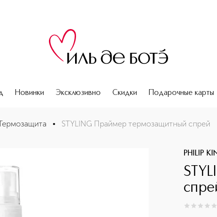
д
Новинки
Эксклюзивно
Скидки
Подарочные карты
Термозащита
•
STYLING Праймер термозащитный спрей
PHILIP K
STYL
спре
0
из
5
0