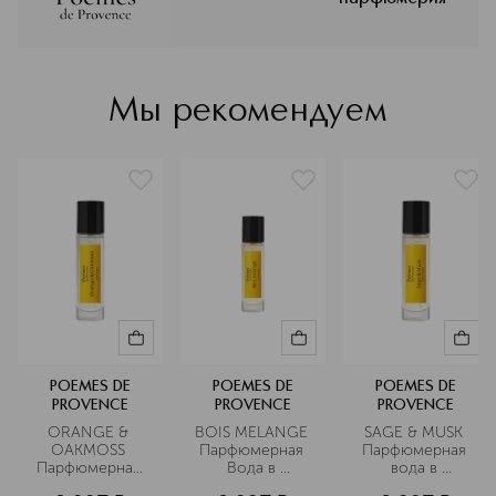
Прованса. Стремясь передать ауру
этого удивительного региона, мы не
создаем, а слагаем свои
композиции: так же, как
французские поэты писали великие
Мы рекомендуем
стихи о любви.
Подробнее
POEMES DE
POEMES DE
POEMES DE
PROVENCE
PROVENCE
PROVENCE
ORANGE & 
BOIS MELANGE 
SAGE & MUSK 
OAKMOSS 
Парфюмерная 
Парфюмерная 
Парфюмерная 
Вода в 
вода в 
вода в 
дорожном 
дорожном 