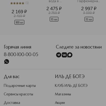
вода в 
Парфюмерная 
(
1
)
дорожном 
вода в 
5
из
5
1
2 475
¤
2 997
¤
формате
дорожном 
2 169
¤
формате
2 750
¤
3 330
¤
2 410
¤
15 мл
15 мл
100 мл
<p class="MsoNormal"><span style="font-size: 12.0pt; lin
Горячая линия
Следите за новостями
8-800-100-00-05
Для вас
ИЛЬ ДЕ БОТЭ
Подарочные карты
КЛУБ ИЛЬ ДЕ БОТЭ
Сервисы красоты
Магазины
Доставка
Акции