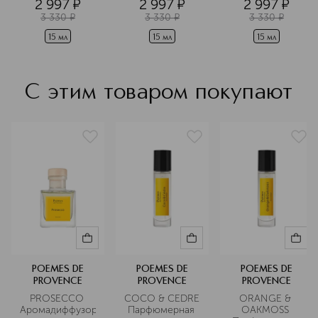
2 997
¤
2 997
¤
2 997
¤
дорожном 
формате
формате
формате
3 330
¤
3 330
¤
3 330
¤
15 мл
15 мл
15 мл
С этим товаром покупают
POEMES DE
POEMES DE
POEMES DE
PROVENCE
PROVENCE
PROVENCE
PROSECCO 
СOCO & CEDRE 
ORANGE & 
Аромадиффузор
Парфюмерная 
OAKMOSS 