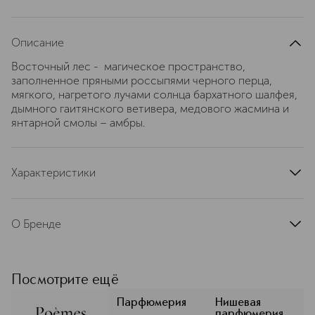
Описание
Восточный лес - магическое пространство,
заполненное пряными россыпями черного перца,
мягкого, нагретого лучами солнца бархатного шалфея,
дымного гаитянского ветивера, медового жасмина и
янтарной смолы – амбры.
Характеристики
страна производства
Россия
артикул
4610086908846
О Бренде
Бренд Poèmes de Provence был
создан в 2022 году молодыми и
амбициозными профессионалами,
Посмотрите ещё
влюбленными в парфюмерию и
чарующую атмосферу французского
Парфюмерия
Нишевая
парфюмерия