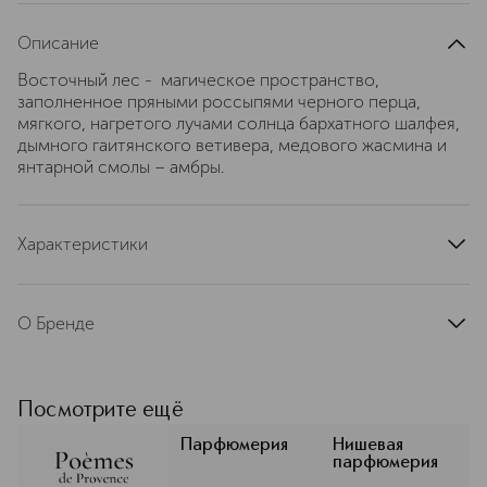
Описание
Восточный лес - магическое пространство,
заполненное пряными россыпями черного перца,
мягкого, нагретого лучами солнца бархатного шалфея,
дымного гаитянского ветивера, медового жасмина и
янтарной смолы – амбры.
Характеристики
страна производства
Россия
артикул
4610086908853
О Бренде
Бренд Poèmes de Provence был
создан в 2022 году молодыми и
амбициозными профессионалами,
Посмотрите ещё
влюбленными в парфюмерию и
чарующую атмосферу французского
Парфюмерия
Нишевая
парфюмерия
Прованса. Стремясь передать ауру