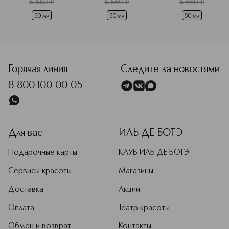
6 660
¤
6 660
¤
6 660
¤
50 мл
50 мл
50 мл
<p class="MsoNormal"><span style="font-size: 12.0pt; lin
Горячая линия
Следите за новостями
8-800-100-00-05
Для вас
ИЛЬ ДЕ БОТЭ
Подарочные карты
КЛУБ ИЛЬ ДЕ БОТЭ
Сервисы красоты
Магазины
Доставка
Акции
Оплата
Театр красоты
Обмен и возврат
Контакты