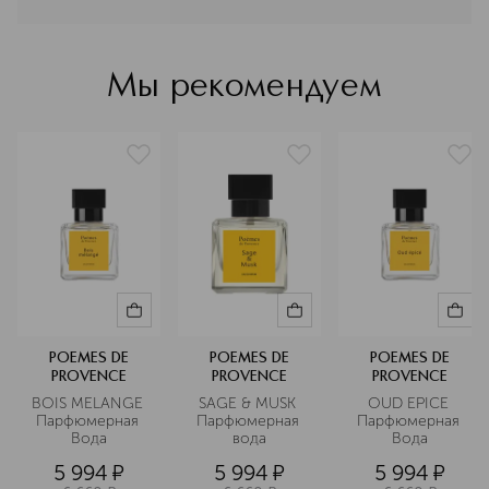
этого удивительного региона, мы не
создаем, а слагаем свои
композиции: так же, как
французские поэты писали великие
Мы рекомендуем
стихи о любви.
Подробнее
POEMES DE
POEMES DE
POEMES DE
PROVENCE
PROVENCE
PROVENCE
BOIS MELANGE 
SAGE & MUSK 
OUD EPICE 
Парфюмерная 
Парфюмерная 
Парфюмерная 
Вода
вода
Вода
5 994
¤
5 994
¤
5 994
¤