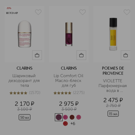
-30%
БЕСТСЕЛЛЕР
CLARINS
CLARINS
POEMES DE
PROVENCE
Шариковый 
Lip Comfort Oil 
дезодорант для 
Масло-блеск 
VIOLETTE 
тела
для губ
Парфюмерная 
вода в 
(
1570
)
(
2275
)
дорожном 
5
из
5
1570
5
из
5
2275
2 475
¤
формате
2 170
¤
2 975
¤
2 750
¤
3 100
¤
3 500
¤
15 мл
50 мл
+
6