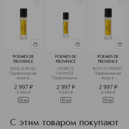
POEMES DE
POEMES DE
POEMES DE
PROVENCE
PROVENCE
PROVENCE
SAGE & MUSK 
CEDRE & 
BOIS D’ORIENT 
Парфюмерная 
LAVANDE 
Парфюмерная 
вода в 
Парфюмерная 
вода в 
дорожном 
Вода в 
дорожном 
2 997
¤
2 997
¤
2 997
¤
формате
дорожном 
формате
формате
3 330
¤
3 330
¤
3 330
¤
15 мл
15 мл
15 мл
С этим товаром покупают