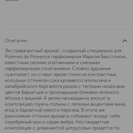
Описание
Экстравагантный аромат, созданный специально для
Poèmes de Provence парфюмером Марком Бакстоном,
известным своими эпатажными и смелыми
парфюмерными сочетаниями. Словно художник
пуантилист он ставит яркие точки из контрастных
холодных оттенков сока кровавого апельсина и
калабрийского бергамота рядом с теплыми нюансами
цветов бархатцев и прохладными бликами зеленого
яблока с вишней. А затем неожиданно вносит в
композицию горечь полыни с легкими акцентами вина,
ягод и бархатной мякоти персика. В итоге же
разноликие оттенки аромата собирают вокруг себя
серебряный мох и серая амбра. Нестандартная
композиция с доминантой цитрусовых придется по