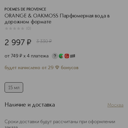
POEMES DE PROVENCE
ORANGE & OAKMOSS Парфюмерная вода в
дорожном формате
(
0
)
0
из
5
0
2 997
¤
3 330
¤
от
749
¤
х 4 платежа
будет начислено
от
29
бонусов
15 мл
Наличие и доставка
Москва
Сроки доставки будут рассчитаны при оформлении
заказа