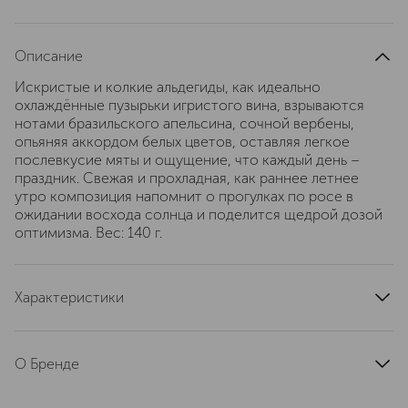
Описание
Искристые и колкие альдегиды, как идеально
охлаждённые пузырьки игристого вина, взрываются
нотами бразильского апельсина, сочной вербены,
опьяняя аккордом белых цветов, оставляя легкое
послевкусие мяты и ощущение, что каждый день –
праздник. Свежая и прохладная, как раннее летнее
утро композиция напомнит о прогулках по росе в
ожидании восхода солнца и поделится щедрой дозой
оптимизма. Вес: 140 г.
Характеристики
тип продукта
ароматическая свеча
артикул
4673739894576
О Бренде
Бренд Poèmes de Provence был