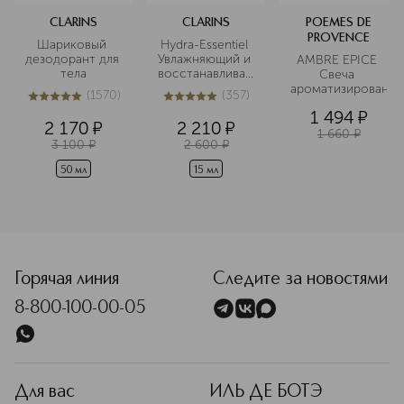
CLARINS
CLARINS
POEMES DE
PROVENCE
Шариковый 
Hydra-Essentiel 
дезодорант для 
Увлажняющий и 
AMBRE EPICE 
тела
восстанавливающий
Свеча 
 бальзам для губ
ароматизированна
(
1570
)
(
357
)
5
из
5
1570
5
из
5
357
1 494
¤
2 170
¤
2 210
¤
1 660
¤
3 100
¤
2 600
¤
50 мл
15 мл
<p class="MsoNormal"><span style="font-size: 12.0pt; lin
Горячая линия
Следите за новостями
8-800-100-00-05
Для вас
ИЛЬ ДЕ БОТЭ