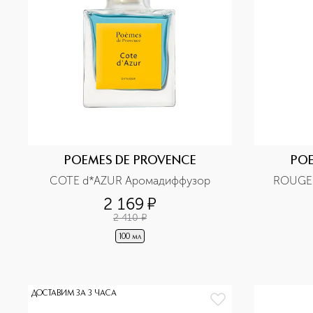
POEMES DE PROVENCE
POE
COTE d*AZUR Аромадиффузор
ROUGE
2 169
¤
2 410
¤
100 мл
ДОСТАВИМ ЗА 3 ЧАСА