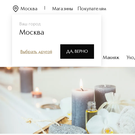
Москва
Магазины
Покупателям
Ваш город
Москва
ДА, ВЕРНО
Выбрать другой
Каталог
Бренды
Парфюмерия
Макияж
Ухо
Средства для дома