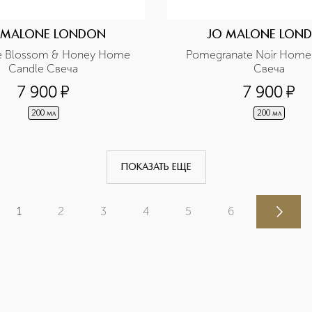
 MALONE LONDON
JO MALONE LON
e Blossom & Honey Home 
Pomegranate Noir Home 
Candle Свеча
Свеча
7 900
¤
7 900
¤
200 мл
200 мл
ПОКАЗАТЬ ЕЩЕ
1
2
3
4
5
6