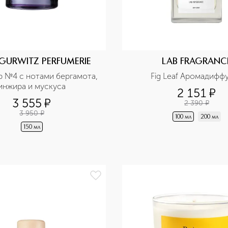
 GURWITZ PERFUMERIE
LAB FRAGRANC
 №4 с нотами бергамота, 
Fig Leaf Аромадифф
инжира и мускуса
2 151
¤
3 555
¤
2 390
¤
3 950
¤
100 мл
200 мл
150 мл