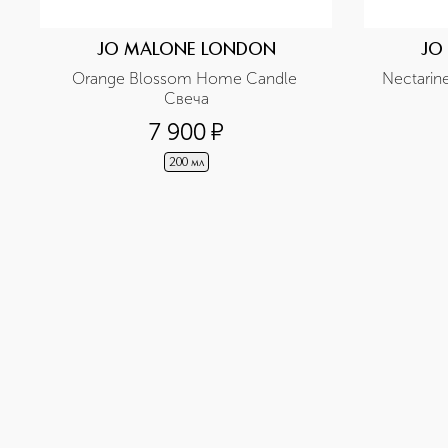
JO MALONE LONDON
JO
Orange Blossom Home Candle 
Nectarin
Свеча
7 900
¤
200 мл