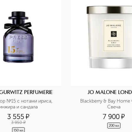
 GURWITZ PERFUMERIE
JO MALONE LON
р №15 с нотами ириса, 
Blackberry & Bay Home 
инжира и сандала
Свеча
3 555
¤
7 900
¤
3 950
¤
200 мл
150 мл