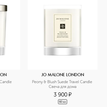
DON
JO MALONE LONDON
Candle 
Peony & Blush Suede Travel Candle 
Свеча для дома
3 900
¤
60 мл