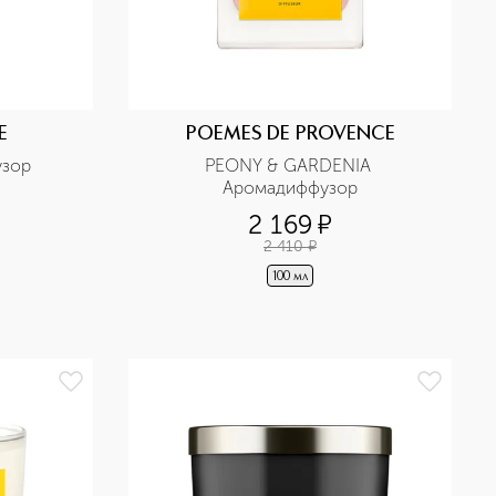
E
POEMES DE PROVENCE
узор
PEONY & GARDENIA 
Аромадиффузор
2 169
¤
2 410
¤
100 мл