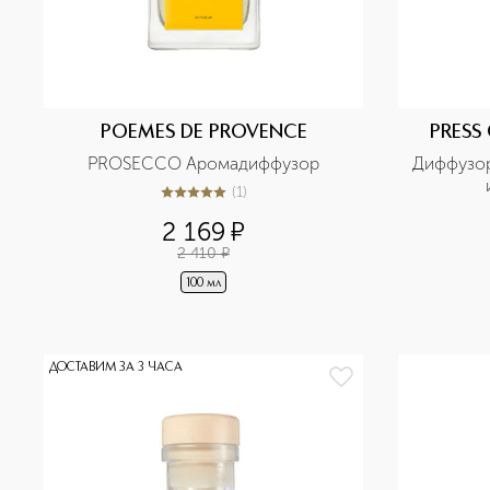
POEMES DE PROVENCE
PRESS
PROSECCO Аромадиффузор
Диффузор
(
1
)
5
из
5
1
2 169
¤
2 410
¤
100 мл
ДОСТАВИМ ЗА 3 ЧАСА