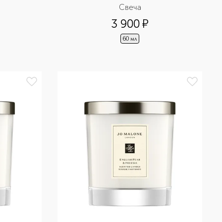
Свеча
3 900
¤
60 мл