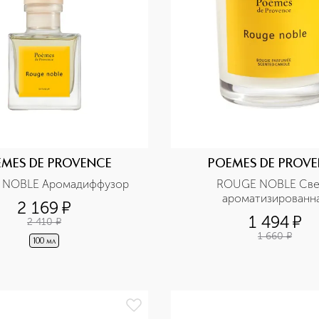
MES DE PROVENCE
POEMES DE PROV
 NOBLE Аромадиффузор
ROUGE NOBLE Свеч
ароматизированн
2 169
¤
1 494
¤
2 410
¤
1 660
¤
100 мл