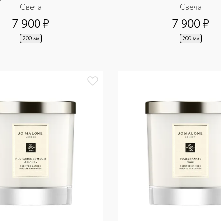
Свеча
Свеча
7 900
¤
7 900
¤
200 мл
200 мл