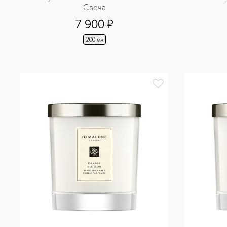
Свеча
7 900
¤
200 мл