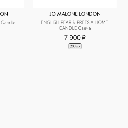
DON
JO MALONE LONDON
Candle 
ENGLISH PEAR & FREESIA HOME 
CANDLE Свеча
7 900
¤
200 мл