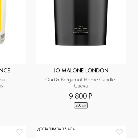
ENCE
JO MALONE LONDON
а 
Oud & Bergamot Home Candle 
ая
Свеча
9 800
¤
200 мл
ДОСТАВИМ ЗА 3 ЧАСА