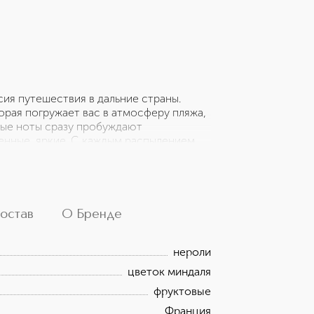
сия путешествия в дальние страны.
орая погружает вас в атмосферу пляжа,
ные ноты сразу пробуждают
ленные, яркие. С каждым распылением
еренности. Парфюм для тех, кто хочет
м месте... даже в середине недели.
остав
О Бренде
нероли
цветок миндаля
фруктовые
Франция