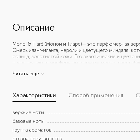
Описание
Monoï & Tiaré (Монои и Тиаре)— это парфюмерная вер
Смесь иланг-иланга, нероли и цветущего миндаля, кот
солнца, золотистой кожи. Его экзотические и цветоч
праздничную атмосферу: вы в другом месте, расслаб
это как мягкая, теплая волна, которая придает вам ув
Читать еще
чувствовать себя хорошо, свободно и немного в друго
Характеристики
Способ применения
С
верхние ноты
базовые ноты
группа ароматов
страна производства