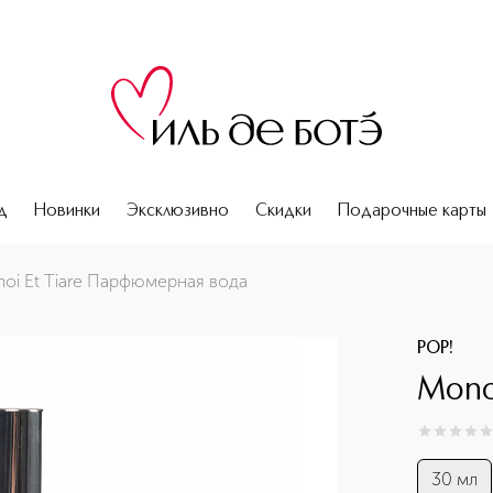
д
Новинки
Эксклюзивно
Скидки
Подарочные карты
oi Et Tiare Парфюмерная вода
POP!
Mono
0
из
5
0
30 мл