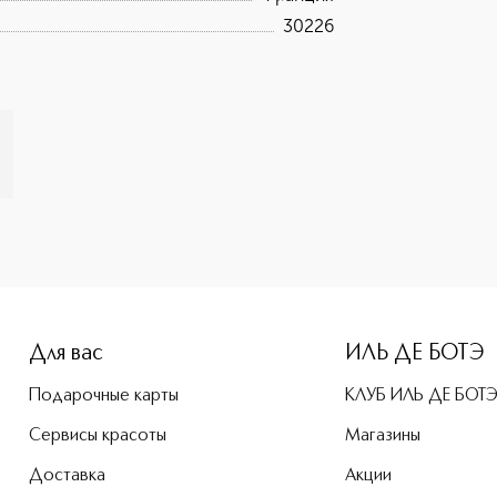
30226
-height: 107%; color: #00b0f0;">Monoi Et Tiare Парфюмерна
Для вас
ИЛЬ ДЕ БОТЭ
Подарочные карты
КЛУБ ИЛЬ ДЕ БОТ
Сервисы красоты
Магазины
Доставка
Акции