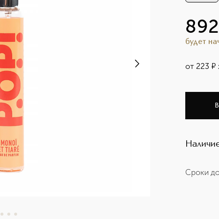
89
будет н
от
223
¤
В
Наличие
Сроки до