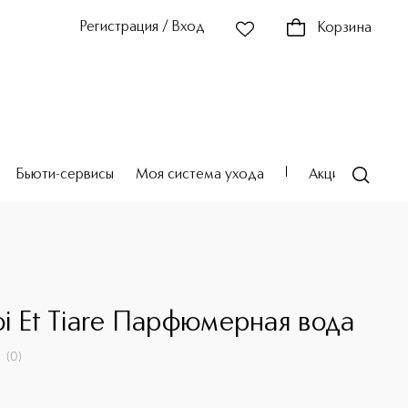
Регистрация / Вход
Корзина
Бьюти-сервисы
Моя система ухода
Акции
Театр
i Et Tiare Парфюмерная вода
(
0
)