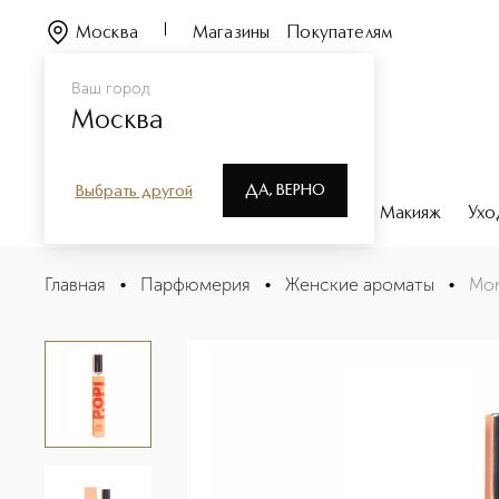
Москва
Магазины
Покупателям
Ваш город
Москва
ДА, ВЕРНО
Выбрать другой
Каталог
Бренды
Парфюмерия
Макияж
Ухо
Monoi Et Tiare Парфюмерная вода
Главная
•
Парфюмерия
•
Женские ароматы
•
Mon
Описание
Характеристики