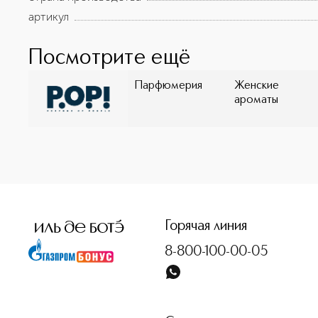
артикул
Посмотрите ещё
Парфюмерия
Женские
ароматы
<p class="MsoNormal"><span style="font-size: 12.0pt; line
Горячая линия
8-800-100-00-05