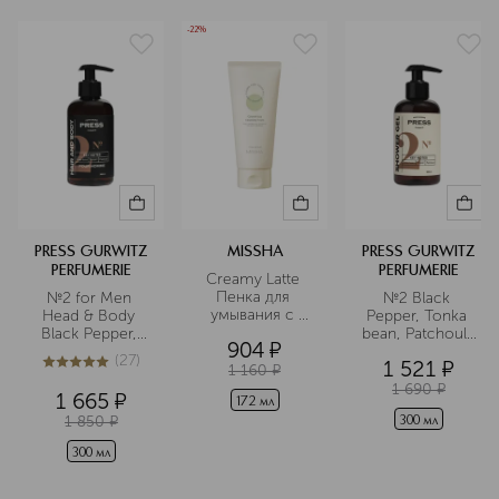
-22%
PRESS GURWITZ
MISSHA
PRESS GURWITZ
PERFUMERIE
PERFUMERIE
Creamy Latte 
Пенка для 
№2 for Men 
№2 Black 
умывания с 
Head & Body 
Pepper, Tonka 
зеленым чаем
Black Pepper, 
bean, Patchouli 
904
¤
Tonka bean, 
Гель для душа
(
27
)
1 521
¤
Patchouli 
1 160
¤
5
из
5
27
Мужской 
1 690
¤
1 665
¤
172 мл
шампунь-гель 2 
1 850
¤
в 1 для волос и 
300 мл
тела
300 мл