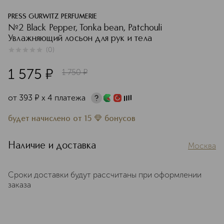
PRESS GURWITZ PERFUMERIE
№2 Black Pepper, Tonka bean, Patchouli
Увлажняющий лосьон для рук и тела
(
0
)
0
из
5
0
1 575
¤
1 750
¤
от
393
¤
х 4 платежа
будет начислено
от
15
бонусов
Наличие и доставка
Москва
Сроки доставки будут рассчитаны при оформлении
заказа