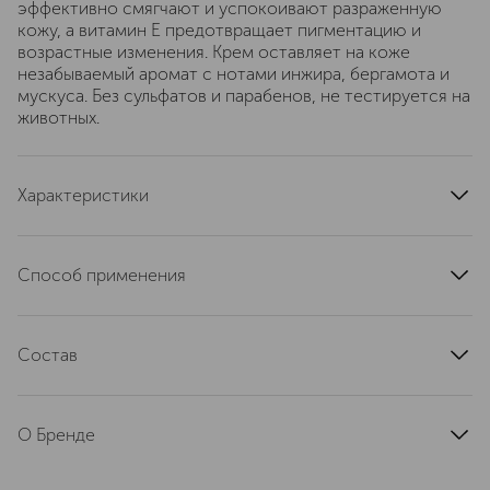
эффективно смягчают и успокоивают разраженную
кожу, а витамин Е предотвращает пигментацию и
возрастные изменения. Крем оставляет на коже
незабываемый аромат с нотами инжира, бергамота и
мускуса. Без сульфатов и парабенов, не тестируется на
животных.
Характеристики
артикул
PGPRM4004
Способ применения
Нанесите крем массажными движениями, и дайте
впитаться
Состав
Aqua, Cocos Nucifera (Coconut) Oil, Cetearyl Alcohol,
Glyceryl Stearate (and) PEG-100 Stearate, Parfum,
О Бренде
Glycerin, Ethylhexyl Stearate, Butyrospermum Parkii (Shea)
Butter, Cyclopentasiloxane, Dimethicone, Hydroxyethyl
Press Gurwitz Perfumerie —
Urea, Chlorphenesin, Phenoxyethanol, Aloe Barbadensis