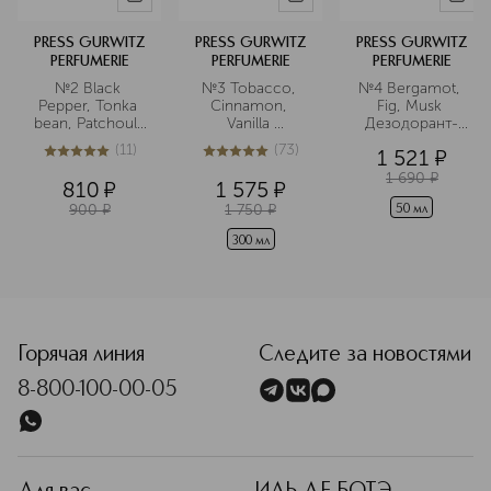
PRESS GURWITZ
PRESS GURWITZ
PRESS GURWITZ
PERFUMERIE
PERFUMERIE
PERFUMERIE
№2 Black 
№3 Tobacco, 
№4 Bergamot, 
Pepper, Tonka 
Cinnamon, 
Fig, Musk 
bean, Patchouli 
Vanilla 
Дезодорант-
Английская 
Увлажняющий 
антиперспирант
(
11
)
(
73
)
1 521
¤
соль с магнием
лосьон для рук 
5
из
5
11
4.9
из
5
73
и тела
1 690
¤
810
¤
1 575
¤
900
¤
1 750
¤
50 мл
300 мл
Горячая линия
Следите за новостями
8-800-100-00-05