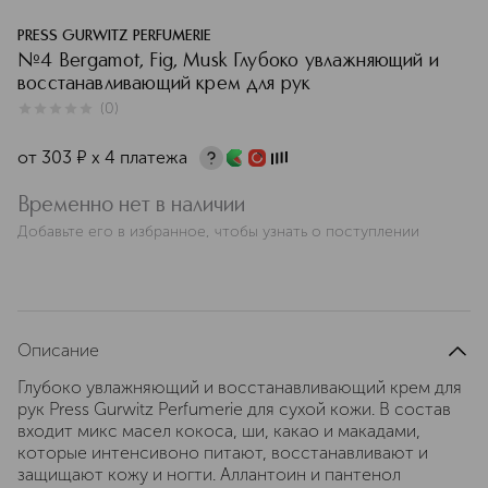
PRESS GURWITZ PERFUMERIE
№4 Bergamot, Fig, Musk Глубоко увлажняющий и
восстанавливающий крем для рук
(
0
)
0
из
5
0
от
303
¤
х 4 платежа
Временно нет в наличии
Добавьте его в избранное, чтобы узнать о поступлении
Описание
Глубоко увлажняющий и восстанавливающий крем для
рук Press Gurwitz Perfumerie для сухой кожи. В состав
входит микс масел кокоса, ши, какао и макадами,
которые интенсивоно питают, восстанавливают и
защищают кожу и ногти. Аллантоин и пантенол