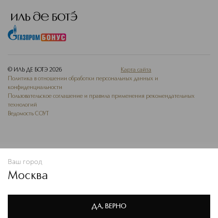
© ИЛЬ ДЕ БОТЭ
2026
Карта сайта
Политика в отношении обработки персональных данных и
конфиденциальности
Пользовательское соглашение и правила применения рекомендательных
технологий
Ведомость СОУТ
Ваш город
В КОРЗИНУ
КУПИТЬ СЕЙЧАС
Москва
Мы используем cookie-файлы и сервисы веб-аналитики. Они
необходимы для улучшения работы сайта. Подробнее –
OK
в
Политике конфиденциальности
ДА, ВЕРНО