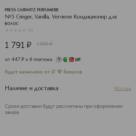
PRESS GURWITZ PERFUMERIE
№5 Ginger, Vanilla, Verviene Кондиционер для
волос
(
0
)
0
из
5
0
1 791
¤
1 990
¤
от
447
¤
х 4 платежа
будет начислено
от
17
бонусов
Наличие и доставка
Москва
Сроки доставки будут рассчитаны при оформлении
заказа