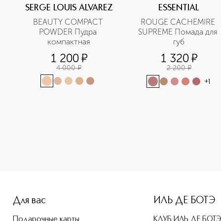
SERGE LOUIS ALVAREZ
ESSENTIAL
BEAUTY COMPACT 
ROUGE CACHEMIRE 
 
POWDER Пудра 
SUPREME Помада для 
компактная
губ
1 200
¤
1 320
¤
4 000
¤
2 200
¤
+
1
e-height: 107%; color: #00b0f0;">Бальзам для волос восста
Для вас
ИЛЬ ДЕ БОТЭ
Подарочные карты
КЛУБ ИЛЬ ДЕ БОТ