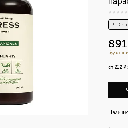
пара
0
из
5
0
300 мл
891
будет н
от
222
¤
В
Наличие