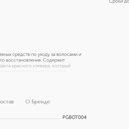
Сроки до
ных средств по уходу за волосами и
ого восстановления. Содержит
акта красного клевера, который
таин сохраняет влагу в волосе,
е содержит масла макадамии и ши
с. Без сульфатов и парабенов, не
остав
О Бренде
PGBOT004