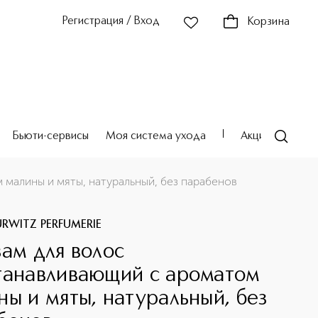
Регистрация / Вход
Корзина
Бьюти-сервисы
Моя система ухода
Акции
Театр
 малины и мяты, натуральный, без парабенов
URWITZ PERFUMERIE
зам для волос
танавливающий с ароматом
ны и мяты, натуральный, без