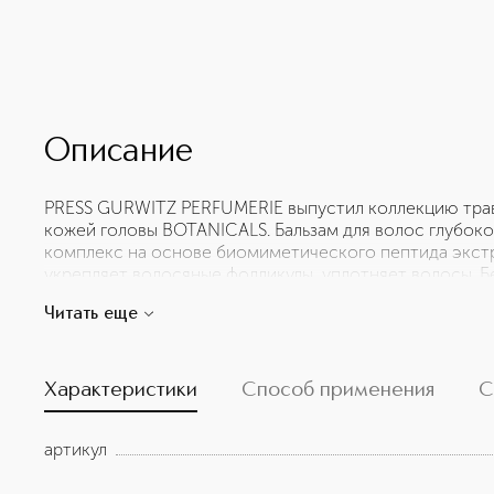
Описание
PRESS GURWITZ PERFUMERIE выпустил коллекцию травя
кожей головы BOTANICALS. Бальзам для волос глубок
комплекс на основе биомиметического пептида экстр
укрепляет волосяные фолликулы, уплотняет волосы. Бе
защищает от повреждения. Натуральный бальзам такж
Читать еще
восстанавливают естественный блеск и структуру воло
тестируется на животных.
Характеристики
Способ применения
С
артикул