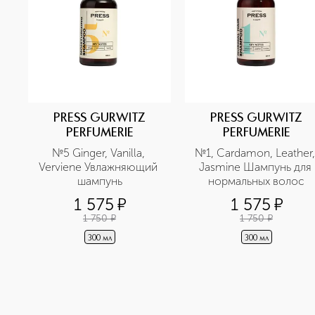
PRESS GURWITZ
PRESS GURWITZ
PERFUMERIE
PERFUMERIE
№5 Ginger, Vanilla, 
№1, Сardamon, Leather, 
Verviene Увлажняющий 
Jasmine Шампунь для 
шампунь
нормальных волос
1 575
¤
1 575
¤
1 750
¤
1 750
¤
300 мл
300 мл