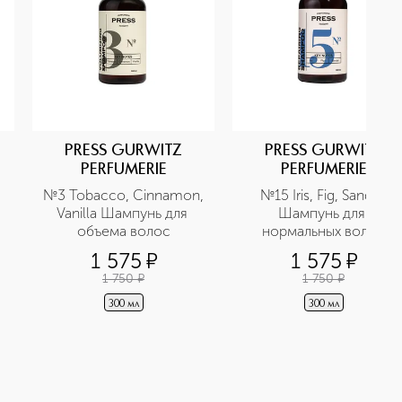
PRESS GURWITZ
PRESS GURWITZ
PERFUMERIE
PERFUMERIE
№3 Tobacco, Cinnamon, 
№15 Iris, Fig, Sandal 
Vanilla Шампунь для 
Шампунь для 
объема волос
нормальных волос
1 575
¤
1 575
¤
1 750
¤
1 750
¤
300 мл
300 мл