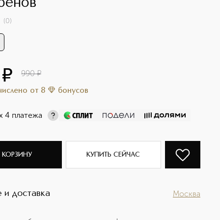
бенов
(
0
)
¤
990
¤
ачислено
от
8
бонусов
х 4 платежа
 КОРЗИНУ
КУПИТЬ СЕЙЧАС
 и доставка
Москва