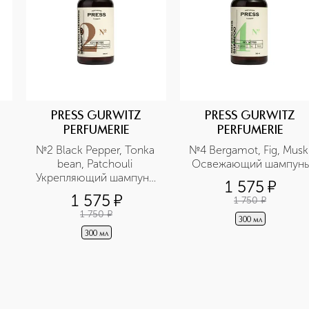
PRESS GURWITZ
PRESS GURWITZ
PERFUMERIE
PERFUMERIE
№2 Black Pepper, Tonka 
№4 Bergamot, Fig, Musk 
bean, Patchouli 
Освежающий шампунь
Укрепляющий шампунь 
1 575
¤
для всех типов волос
1 575
¤
1 750
¤
1 750
¤
300 мл
300 мл