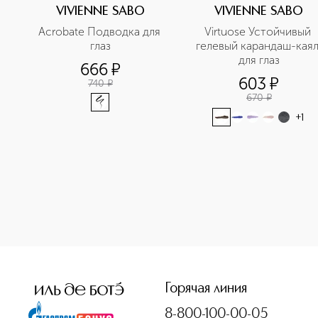
VIVIENNE SABO
VIVIENNE SABO
Acrobate Подводка для 
Virtuose Устойчивый 
глаз
гелевый карандаш-каял
для глаз
666
¤
603
¤
740
¤
670
¤
+
1
<p class="MsoNormal"><span style="font-size: 12.0pt; lin
Горячая линия
8-800-100-00-05