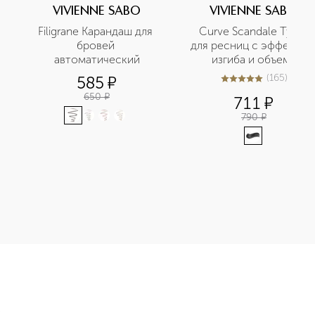
VIVIENNE SABO
VIVIENNE SABO
Filigrane Карандаш для 
Curve Scandale Тушь 
бровей 
для ресниц с эффектом 
автоматический
изгиба и объема
(
165
)
585
¤
4.9
из
5
165
650
¤
711
¤
790
¤
навливающий с ароматом малины и мяты, натуральный, без па
Э