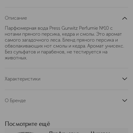
Описание
Парфюмерная вода Press Gurwitz Perfumie №10 с
нотами пряного персика, кедра и смолы. Это аромат
самого загадочного леса. Бленд пряного персика и
обволакивающих нот смолы и кедра. Аромат унисекс.
Без сульфатов и парабенов, не тестируется на
животных.
Характеристики
страна производства
Россия
артикул
PGEDP10010
О Бренде
Press Gurwitz Perfumerie —
американский бренд нишевой
парфюмерии, основанный в 2019
Посмотрите ещё
году. Компания создает уникальные