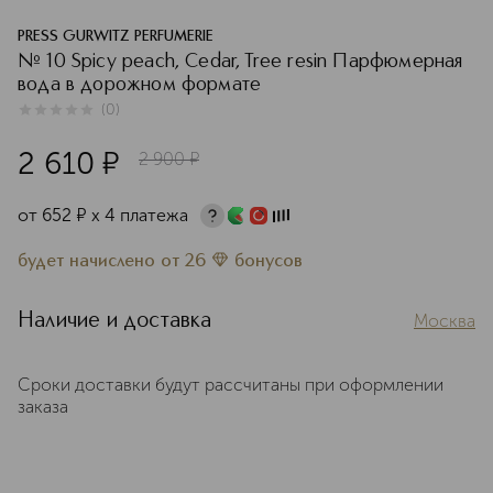
PRESS GURWITZ PERFUMERIE
№ 10 Spicy peach, Cedar, Tree resin Парфюмерная
вода в дорожном формате
(
0
)
0
из
5
0
2 610
¤
2 900
¤
от
652
¤
х 4 платежа
будет начислено
от
26
бонусов
Наличие и доставка
Москва
Сроки доставки будут рассчитаны при оформлении
заказа