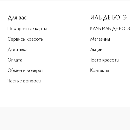
-height: 107%; color: #00b0f0;">№ 14 Vanille, Cardamon, P
Для вас
ИЛЬ ДЕ БОТЭ
Подарочные карты
КЛУБ ИЛЬ ДЕ БОТ
Сервисы красоты
Магазины
Доставка
Акции
Оплата
Театр красоты
Обмен и возврат
Контакты
Частые вопросы