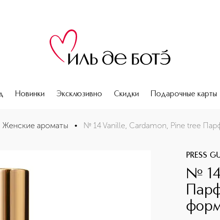
д
Новинки
Эксклюзивно
Скидки
Подарочные карты
 в дорожном формате
Женские ароматы
•
№ 14 Vanille, Cardamon, Pine tree 
PRESS G
№ 14 
Парф
форм