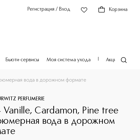
Регистрация / Вход
Корзина
Бьюти-сервисы
Моя система ухода
Акции
Театр
Парфюмерная вода в дорожном формате
URWITZ PERFUMERIE
Vanille, Cardamon, Pine tree
юмерная вода в дорожном
ате