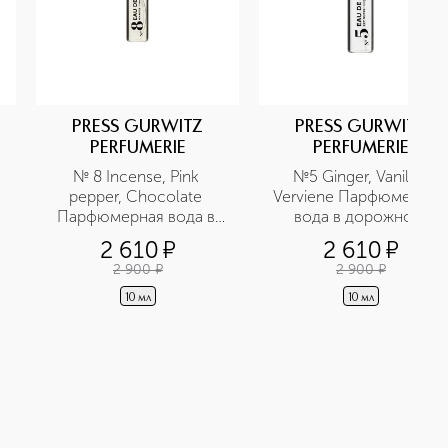
PRESS GURWITZ
PRESS GURWITZ
PERFUMERIE
PERFUMERIE
№ 8 Incense, Pink 
№5 Ginger, Vanilla, 
pepper, Сhocolate 
Verviene Парфюмерная 
Парфюмерная вода в 
вода в дорожном 
дорожном формате
формате
2 610
¤
2 610
¤
2 900
¤
2 900
¤
10 мл
10 мл