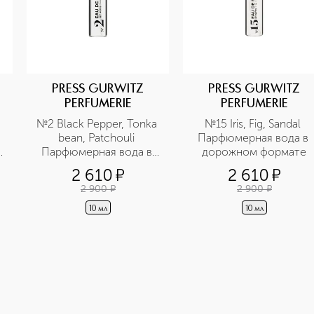
PRESS GURWITZ
PRESS GURWITZ
PERFUMERIE
PERFUMERIE
№2 Black Pepper, Tonka 
№15 Iris, Fig, Sandal 
bean, Patchouli 
Парфюмерная вода в 
Парфюмерная вода в 
дорожном формате
дорожном формате
2 610
¤
2 610
¤
2 900
¤
2 900
¤
10 мл
10 мл