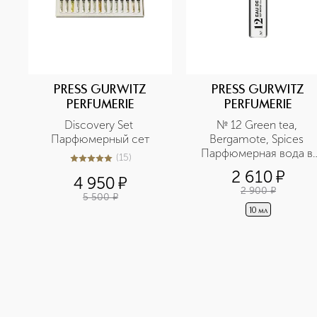
PRESS GURWITZ
PRESS GURWITZ
PERFUMERIE
PERFUMERIE
Discovery Set 
№ 12 Green tea, 
Парфюмерный сет
Bergamote, Spices 
Парфюмерная вода в 
(
15
)
5
из
5
15
дорожном формате
2 610
¤
4 950
¤
2 900
¤
5 500
¤
10 мл