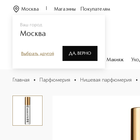
Москва
Магазины
Покупателям
Ваш город
Москва
ДА, ВЕРНО
Выбрать другой
Каталог
Бренды
Парфюмерия
Макияж
Ухо
№ 14 Vanille, Cardamon, Pine tree Парфюмерная вода
Главная
•
Парфюмерия
•
Нишевая парфюмерия
•
Описание
Характеристики