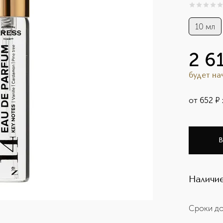
0
из
5
0
10 мл
2 6
будет н
от
652
¤
В
Наличие
Сроки до