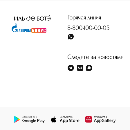
<p class="MsoNormal"><span style="font-size: 12.0pt; line
Горячая линия
8-800-100-00-05
Следите за новостями