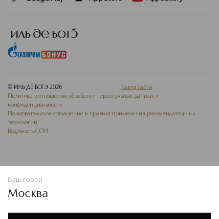
© ИЛЬ ДЕ БОТЭ
2026
Карта сайта
Политика в отношении обработки персональных данных и
конфиденциальности
Пользовательское соглашение и правила применения рекомендательных
технологий
Ведомость СОУТ
Ваш город
В КОРЗИНУ
КУПИТЬ СЕЙЧАС
Москва
Мы используем cookie-файлы и сервисы веб-аналитики. Они
необходимы для улучшения работы сайта. Подробнее –
OK