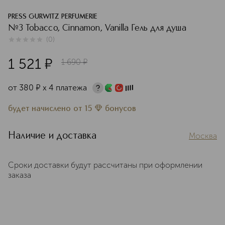
PRESS GURWITZ PERFUMERIE
№3 Tobacco, Cinnamon, Vanilla Гель для душа
(
0
)
0
из
5
0
1 521
¤
1 690
¤
от
380
¤
х 4 платежа
будет начислено
от
15
бонусов
Наличие и доставка
Москва
Сроки доставки будут рассчитаны при оформлении
заказа