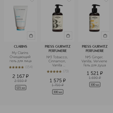
CLARINS
PRESS GURWITZ
PRESS GURWITZ
PERFUMERIE
PERFUMERIE
My Clarins 
Очищающий 
№3 Tobacco, 
№5 Ginger, 
гель для лица
Cinnamon, 
Vanilla, Verviene 
Vanilla 
Гель для душа
(
154
)
Увлажняющий 
5
из
5
154
(
73
)
1 521
¤
лосьон для рук 
4.9
из
5
73
2 167
¤
и тела
1 690
¤
1 575
¤
2 550
¤
1 750
¤
300 мл
125 мл
300 мл
<p class="MsoNormal"><span style="font-size: 12.0pt; line