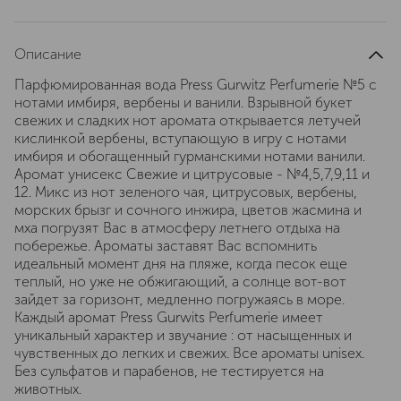
Описание
Парфюмированная вода Press Gurwitz Perfumerie №5 c
нотами имбиря, вербены и ванили. Взрывной букет
свежих и сладких нот аромата открывается летучей
кислинкой вербены, вступающую в игру с нотами
имбиря и обогащенный гурманскими нотами ванили.
Аромат унисекс Свежие и цитрусовые - №4,5,7,9,11 и
12. Микс из нот зеленого чая, цитрусовых, вербены,
морских брызг и сочного инжира, цветов жасмина и
мха погрузят Вас в атмосферу летнего отдыха на
побережье. Ароматы заставят Вас вспомнить
идеальный момент дня на пляже, когда песок еще
теплый, но уже не обжигающий, а солнце вот-вот
зайдет за горизонт, медленно погружаясь в море.
Каждый аромат Press Gurwits Perfumerie имеет
уникальный характер и звучание : от насыщенных и
чувственных до легких и свежих. Все ароматы unisex.
Без сульфатов и парабенов, не тестируется на
животных.