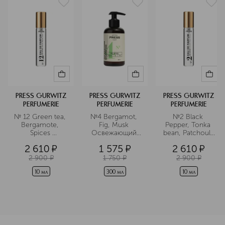
PRESS GURWITZ
PRESS GURWITZ
PRESS GURWITZ
PERFUMERIE
PERFUMERIE
PERFUMERIE
№ 12 Green tea, 
№4 Bergamot, 
№2 Black 
Bergamote, 
Fig, Musk 
Pepper, Tonka 
Spices 
Освежающий 
bean, Patchouli 
Парфюмерная 
шампунь
Парфюмерная 
2 610
¤
1 575
¤
2 610
¤
вода в 
вода в 
дорожном 
дорожном 
2 900
¤
1 750
¤
2 900
¤
формате
формате
10 мл
300 мл
10 мл
<p class="MsoNormal"><span style="font-size: 12.0pt; line