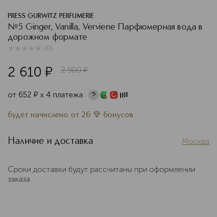
PRESS GURWITZ PERFUMERIE
№5 Ginger, Vanilla, Verviene Парфюмерная вода в
дорожном формате
(
0
)
0
из
5
0
2 610
¤
2 900
¤
от
652
¤
х 4 платежа
будет начислено
от
26
бонусов
Наличие и доставка
Москва
Сроки доставки будут рассчитаны при оформлении
заказа