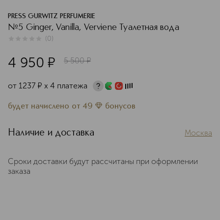
PRESS GURWITZ PERFUMERIE
№5 Ginger, Vanilla, Verviene Туалетная вода
(
0
)
0
из
5
0
4 950
¤
5 500
¤
от
1237
¤
х 4 платежа
будет начислено
от
49
бонусов
Наличие и доставка
Москва
Сроки доставки будут рассчитаны при оформлении
заказа