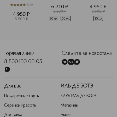
Туалетная вода 
животных.
(
15
)
6 210
¤
4 950
¤
5
из
5
15
Подробнее
6 900
¤
5 500
¤
4 950
¤
5 500
¤
30 мл
50 мл
30 мл
<p class="MsoNormal"><span style="font-size: 12.0pt; line-
Горячая линия
Следите за новостями
8-800-100-00-05
Для вас
ИЛЬ ДЕ БОТЭ
Подарочные карты
КЛУБ ИЛЬ ДЕ БОТЭ
Сервисы красоты
Магазины
Доставка
Акции