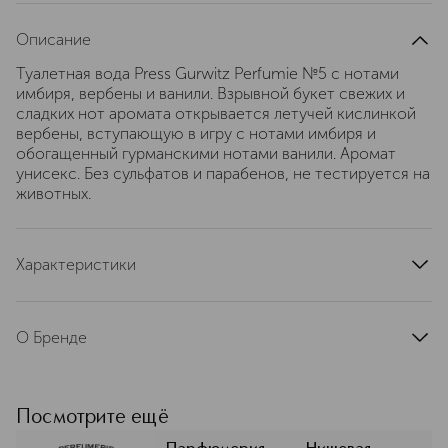
Описание
Туалетная вода Press Gurwitz Perfumie №5 c нотами
имбиря, вербены и ванили. Взрывной букет свежих и
сладких нот аромата открывается летучей кислинкой
вербены, вступающую в игру с нотами имбиря и
обогащенный гурманскими нотами ванили. Аромат
унисекс. Без сульфатов и парабенов, не тестируется на
животных.
Характеристики
тип продукта
туалетная вода
страна производства
Россия
О Бренде
артикул
PGEDT5030
Press Gurwitz Perfumerie —
американский бренд нишевой
парфюмерии, основанный в 2019
Посмотрите ещё
году. Компания создает уникальные