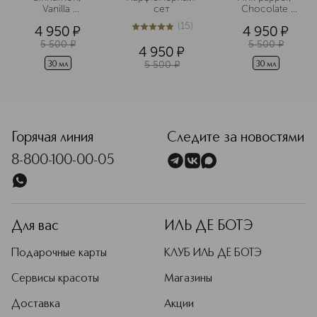
животных.
Vanilla 
сет
Сhocolate 
Туалетная вода 
Туалетная вода
Подробнее
(
15
)
4 950
¤
4 950
¤
5
из
5
15
5 500
¤
5 500
¤
4 950
¤
5 500
¤
30 мл
30 мл
<p class="MsoNormal"><span style="font-size: 12.0pt; line
Горячая линия
Следите за новостями
8-800-100-00-05
Для вас
ИЛЬ ДЕ БОТЭ
Подарочные карты
КЛУБ ИЛЬ ДЕ БОТЭ
Сервисы красоты
Магазины
Доставка
Акции