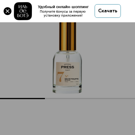
Оригинал 💯 №7 Orange, Jasmin, Ambra Туалетная
Удобный онлайн-шоппинг
Скачать
вода купить в интернет магазине ИЛЬ ДЕ БОТЭ с
Получите бонусы за первую 
установку приложения!
доставкой.
№7 Orange, Jasmin, Ambra Туалетная вода
Описание
Характеристики