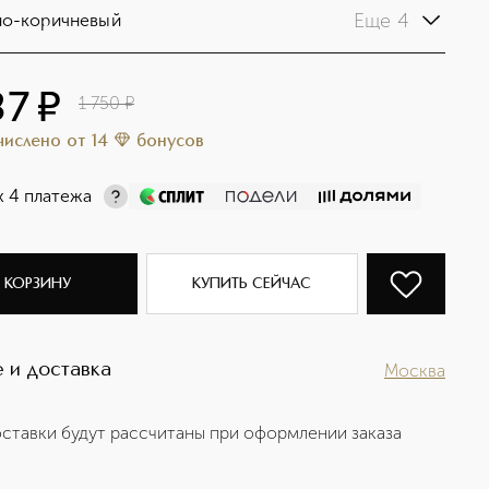
Еще 4
но-коричневый
87
¤
1 750
¤
ачислено
от
14
бонусов
х 4 платежа
 КОРЗИНУ
КУПИТЬ СЕЙЧАС
 и доставка
Москва
ставки будут рассчитаны при оформлении заказа