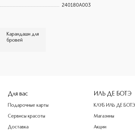
240180A003
Карандаши для
бровей
e-height: 107%; color: #00b0f0;">HIGH DEFINITION Карандаш
Для вас
ИЛЬ ДЕ БОТЭ
Подарочные карты
КЛУБ ИЛЬ ДЕ БОТ
Сервисы красоты
Магазины
Доставка
Акции