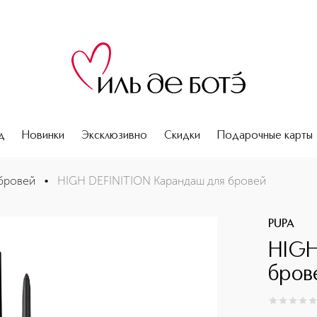
д
Новинки
Эксклюзивно
Скидки
Подарочные карты
бровей
•
HIGH DEFINITION Карандаш для бровей
PUPA
HIGH
бров
0
из
5
0