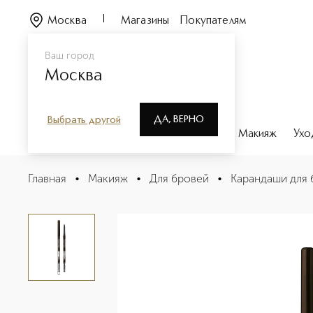
Москва
Магазины
Покупателям
Ваш город
Москва
ДА, ВЕРНО
Выбрать другой
Каталог
Бренды
Парфюмерия
Макияж
Ухо
HIGH DEFINITION Карандаш для бровей
Главная
•
Макияж
•
Для бровей
•
Карандаши для 
Описание
Характеристики