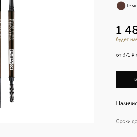
Тем
1 4
будет н
от
371
¤
В
Наличие
Сроки до