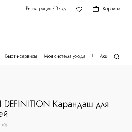
Регистрация / Вход
Корзина
Бьюти-сервисы
Моя система ухода
Акции
Театр
 DEFINITION Карандаш для
ей
(
0
)