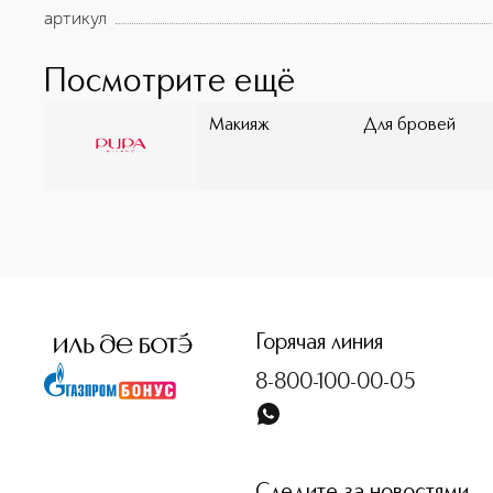
артикул
Посмотрите ещё
Макияж
Для бровей
<p class="MsoNormal"><span style="font-size: 12.0pt; lin
Горячая линия
8-800-100-00-05