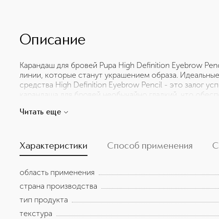
Описание
Карандаш для бровей Pupa High Definition Eyebrow Pen
линии, которые станут украшением образа. Идеальны
средства High Definition Eyebrow Pencil - это залог у
карандаша для бровей необычайно гладкий, что обес
нанесении и помогат достигнуть равномерного натура
Читать еще
макияжа бровей довольно высокий, что позволяет вам
в течении нескольких часов. Брови получают плотный
выраженные формы.
Характеристики
Способ применения
С
область применения
страна производства
тип продукта
текстура