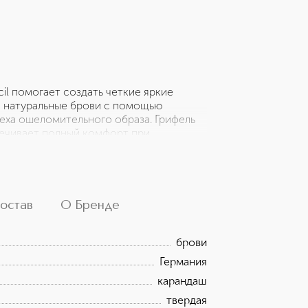
cil помогает создать четкие яркие
е натуральные брови с помощью
спеха ошеломительного образа. Грифель
печивает полный комфорт при
льного оттенка. Уровень стойкости
 не беспокоиться о его безупречности
 оттенок, идеальные формы и ярко
остав
О Бренде
брови
Германия
карандаш
твердая