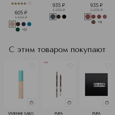
аппликатором
(
1
)
935
¤
935
¤
5
из
5
1
1 100
¤
1 100
¤
605
¤
1 100
¤
+
9
+
12
С этим товаром покупают
-45%
VIVIENNE SABO
PUPA
PUPA