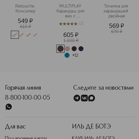
Retouche 
MULTIPLAY 
Точилка для 
Консилер
Карандаш для 
карандашей 
век с 
двойная
549
¤
аппликатором
(
1
)
569
¤
610
¤
5
из
5
1
670
¤
605
¤
1 100
¤
+
12
<p class="MsoNormal"><span style="font-size: 12.0pt; line
Горячая линия
Следите за новостями
8-800-100-00-05
Для вас
ИЛЬ ДЕ БОТЭ
Подарочные карты
КЛУБ ИЛЬ ДЕ БОТЭ