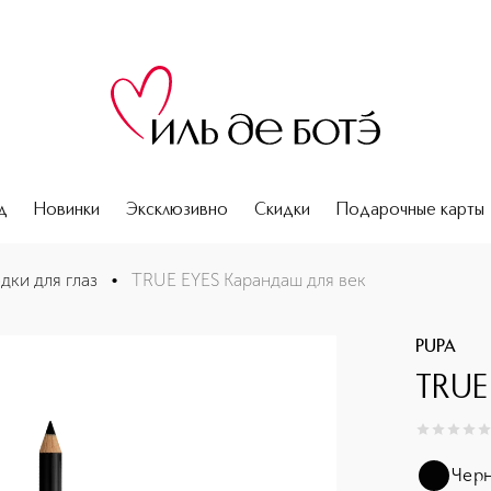
д
Новинки
Эксклюзивно
Скидки
Подарочные карты
дки для глаз
•
TRUE EYES Карандаш для век
PUPA
TRUE
0
из
5
0
Чер