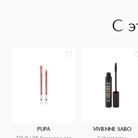
С э
PUPA
VIVIENNE SABO