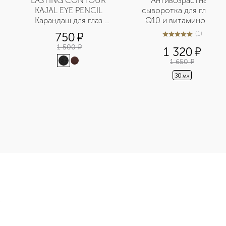
 
LASTING CONTOUR 
Антивозрастная 
KAJAL EYE PENCIL 
сыворотка для глаз с 
Карандаш для глаз 
Q10 и витамином С
стойкий
(
1
)
750
¤
5
из
5
1
1 500
¤
1 320
¤
1 650
¤
30 мл
к приобретайте в нашем интернет-магазине. Действую скидки
Э