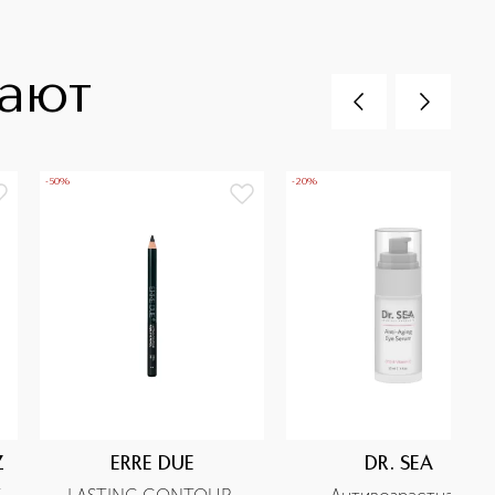
пают
-50%
-20%
Z
ERRE DUE
DR. SEA