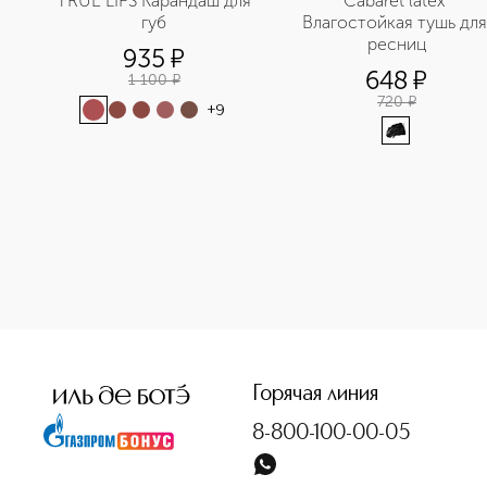
TRUE LIPS Карандаш для 
Cabaret latex 
губ
Влагостойкая тушь для 
ресниц
935
¤
648
¤
1 100
¤
720
¤
+
9
<p class="MsoNormal"><span style="font-size: 12.0pt; line
Горячая линия
8-800-100-00-05