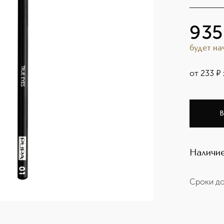
935
будет н
от
233
¤
В
Наличие
Сроки до