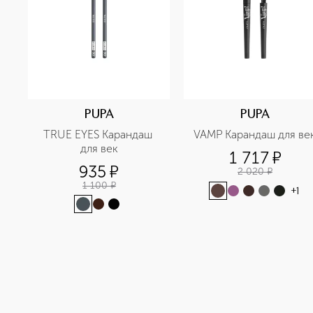
PUPA
PUPA
TRUE EYES Карандаш 
VAMP Карандаш для ве
для век
1 717
¤
935
¤
2 020
¤
1 100
¤
+
1