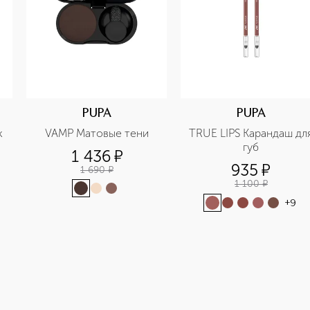
PUPA
PUPA
к
VAMP Матовые тени
TRUE LIPS Карандаш для
губ
1 436
¤
935
¤
1 690
¤
1 100
¤
+
9