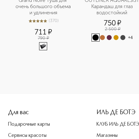
Grand Noire Тушь для 
OUTLINER AQUARESIST
очень большого объема 
Карандаш для глаз 
и удлинения
водостойкий 
(
370
)
750
¤
4.9
из
5
370
2 500
¤
711
¤
790
¤
+
4
-height: 107%; color: #00b0f0;">TRUE EYES Карандаш для ве
Для вас
ИЛЬ ДЕ БОТЭ
Подарочные карты
КЛУБ ИЛЬ ДЕ БОТ
Сервисы красоты
Магазины