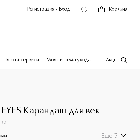
Регистрация / Вход
Корзина
Бьюти-сервисы
Моя система ухода
Акции
Театр
 EYES Карандаш для век
(
0
)
Еще 3
ный