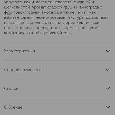
упругость кожи, делая ее невероятно мягкой и
шелковистой. Аромат сладкой груши и винограда с
фруктово-ягодными нотами, а также легкая, как
взбитые сливки, нежно-розовая текстура подарят вам
настоящее спа-удовольствие. Дерматологически
протестирован, подходит для нормальной, сухой,
комбинированной и уставшей кожи.
Характеристики
страна производства
Соединенное Королевство
область применения
тело
Способ применения
артикул
QABC0011
Небольшое количество средства нанести на сухую
чистую кожу тела легкими массирующими
Состав
движениями.
Aqua (Water), Glycerin, Butyrospermum Parkii (Shea) Butter,
Cocos Nucifera (Coconut) Oil, Cetearyl Alcohol,
О Бренде
Hectorite, Glyceryl Stearate, Helianthus Annuus
(Sunflower) Seed Oil, Caprylic/Capric Glycerides, Vitis