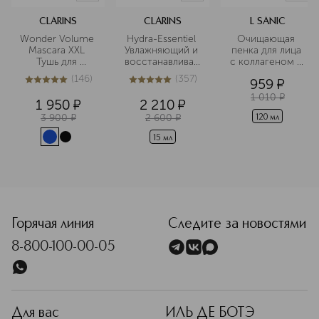
CLARINS
CLARINS
L SANIC
Wonder Volume 
Hydra-Essentiel 
Очищающая 
Mascara XXL 
Увлажняющий и 
пенка для лица 
Тушь для 
восстанавливающий
с коллагеном и 
максимального 
 бальзам для губ
растительным 
(
146
)
(
357
)
959
¤
объема ресниц
комплексом
4.9
из
5
146
5
из
5
357
1 010
¤
1 950
¤
2 210
¤
3 900
¤
2 600
¤
120 мл
15 мл
<p class="MsoNormal"><span style="font-size: 12.0pt; line
Горячая линия
Следите за новостями
8-800-100-00-05
Для вас
ИЛЬ ДЕ БОТЭ