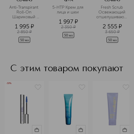
CLARINS
Q+A
CLARINS
Anti-Transpirant 
5-НТР Крем для 
Fresh Scrub 
Roll-On 
лица и шеи 
Освежающий 
Шариковый 
отшелушивающий
1 997
¤
дезодорант-
 крем для лица 
1 995
¤
2 555
¤
антиперспирант
2 350
¤
 для мужчин
2 850
¤
3 650
¤
50 мл
50 мл
50 мл
С этим товаром покупают
-50%