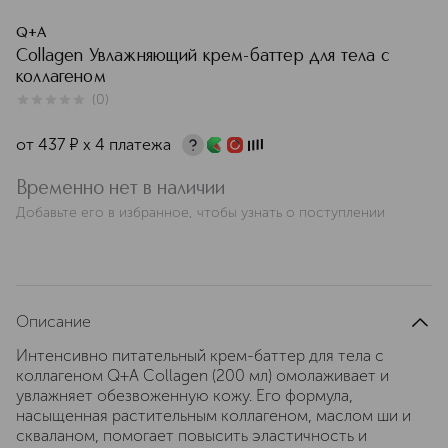
Q+A
Collagen Увлажняющий крем-баттер для тела с
коллагеном
(
0
)
0
из
5
0
от
437
¤
х 4 платежа
Временно нет в наличии
Добавьте его в избранное, чтобы узнать о поступлении
Описание
Интенсивно питательный крем-баттер для тела с
коллагеном Q+A Collagen (200 мл) омолаживает и
увлажняет обезвоженную кожу. Его формула,
насыщенная растительным коллагеном, маслом ши и
скваланом, помогает повысить эластичность и