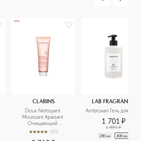
-30%
CLARINS
LAB FRAGRANCE
Doux Nettoyant 
Ambroxan Гель для душ
Moussant Apaisant 
1 701
¤
Очищающий 
1 890
¤
пенящийся крем для 
(
161
)
4.9
из
5
161
очень сухой и 
200 мл
400 мл