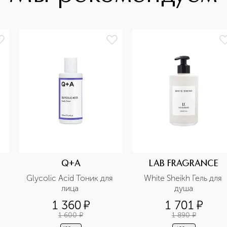
Q+A
LAB FRAGRANCE
Glycolic Acid Тоник для 
White Sheikh Гель для 
лица 
душа
1 360
¤
1 701
¤
1 600
¤
1 890
¤