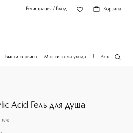
Регистрация / Вход
Корзина
Бьюти-сервисы
Моя система ухода
Акции
Театр
ylic Acid Гель для душа
(
84
)