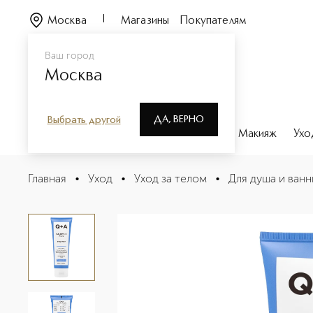
Москва
Магазины
Покупателям
Ваш город
Москва
ДА, ВЕРНО
Выбрать другой
Каталог
Бренды
Парфюмерия
Макияж
Ухо
Salicylic Acid Гель для душа
Главная
•
Уход
•
Уход за телом
•
Для душа и ванн