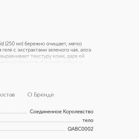
cid (250 мл) бережно очищает, мягко
 геля с экстрактами зеленого чая, алоэ
 выравнивает текстуру кожи, даря ей
иятный фруктовый аромат арбуза и
ки протестирован, подходит для
остав
О Бренде
Соединенное Королевство
тело
QABC0002