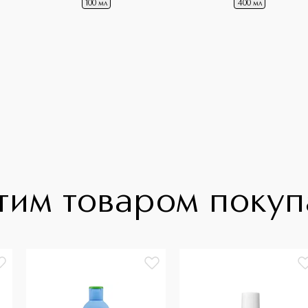
100 мл
400 мл
тим товаром поку