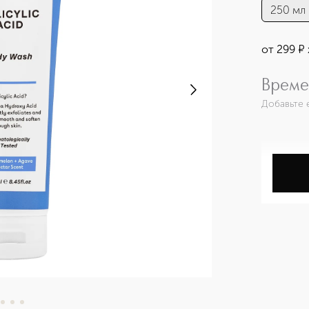
250 мл
от
299
¤
Време
Добавьте 