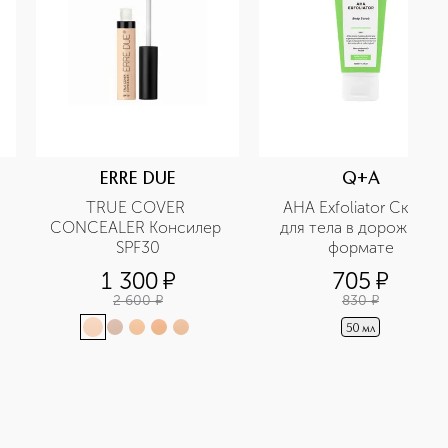
ERRE DUE
Q+A
TRUE COVER 
AHA Exfoliator Скраб 
CONCEALER Консилер 
для тела в дорожном 
SPF30
формате
1 300
¤
705
¤
2 600
¤
830
¤
50 мл