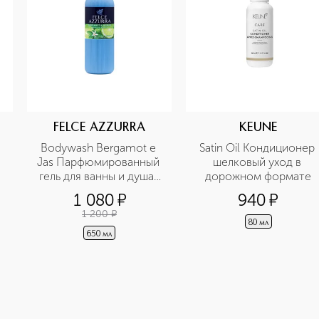
FELCE AZZURRA
KEUNE
Bodywash Bergamot e 
Satin Oil Кондиционер 
Jas Парфюмированный 
шелковый уход в 
гель для ванны и душа  
дорожном формате
аромат свежести 
1 080
¤
940
¤
бергамот и жасмин
1 200
¤
80 мл
650 мл