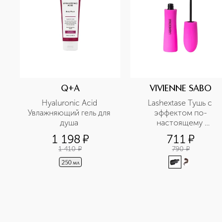
Q+A
VIVIENNE SABO
Hyaluronic Acid 
Lashextase Тушь с 
Увлажняющий гель для 
эффектом по-
душа 
настоящему 
невероятного объема
1 198
¤
711
¤
1 410
¤
790
¤
250 мл