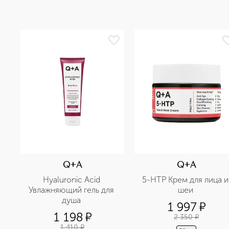
Q+A
Q+A
Hyaluronic Acid 
5-НТР Крем для лица и 
Увлажняющий гель для 
шеи 
душа 
1 997
¤
1 198
¤
2 350
¤
1 410
¤