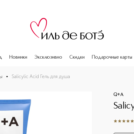
д
Новинки
Эксклюзивно
Скидки
Подарочные карты
ы
•
Salicylic Acid Гель для душа
Q+A
Salic
5
из
5
84