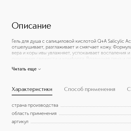
Описание
Гель для душа с салициловой кислотой Q+A Salicylic A
отшелушивает, разглаживает и смягчает кожу. Формула
вера и коры ивы увлажняет, успокаивает воспаления и
ощущение свежести и комфорта. Воздушная пена и пр
нектара агавы поднимут настроение. Дерматологичес
Читать еще
ежедневного использования и всех типов кожи.
Характеристики
Способ применения
С
страна производства
область применения
артикул