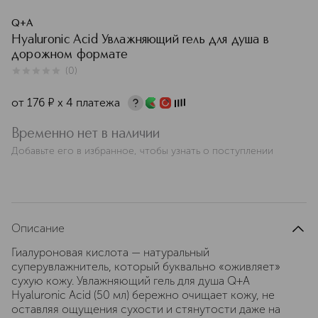
Q+A
Hyaluronic Acid Увлажняющий гель для душа в
дорожном формате
(
0
)
0
из
5
0
от
176
¤
х 4 платежа
Временно нет в наличии
Добавьте его в избранное, чтобы узнать о поступлении
Описание
Гиалуроновая кислота — натуральный
суперувлажнитель, который буквально «оживляет»
сухую кожу. Увлажняющий гель для душа Q+A
Hyaluronic Acid (50 мл) бережно очищает кожу, не
оставляя ощущения сухости и стянутости даже на