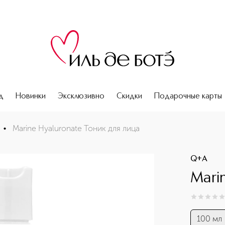
д
Новинки
Эксклюзивно
Скидки
Подарочные карты
•
Marine Hyaluronate Тоник для лица
Q+A
Mari
0
из
5
0
100 мл