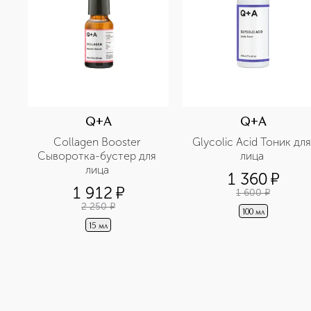
Q+A
Q+A
Collagen Booster 
Glycolic Acid Тоник для 
Сыворотка-бустер для 
лица 
лица 
1 360
¤
1 912
¤
1 600
¤
2 250
¤
100 мл
15 мл