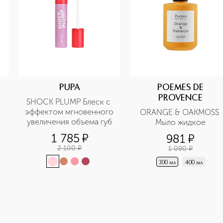
PUPA
POEMES DE
PROVENCE
SHOCK PLUMP Блеск с 
эффектом мгновенного 
ORANGE & OAKMOSS 
увеличения объема губ
Мыло жидкое
1 785
¤
981
¤
2 100
¤
1 090
¤
300 мл
400 мл