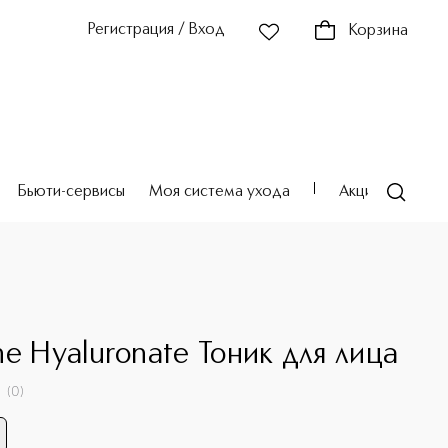
Регистрация / Вход
Корзина
Бьюти-сервисы
Моя система ухода
Акции
Театр
ne Hyaluronate Тоник для лица
(
0
)