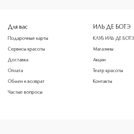
-height: 107%; color: #00b0f0;">Marine Hyaluronate Тоник д
Для вас
ИЛЬ ДЕ БОТЭ
Подарочные карты
КЛУБ ИЛЬ ДЕ БОТ
Сервисы красоты
Магазины
Доставка
Акции
Оплата
Театр красоты
Обмен и возврат
Контакты
Частые вопросы