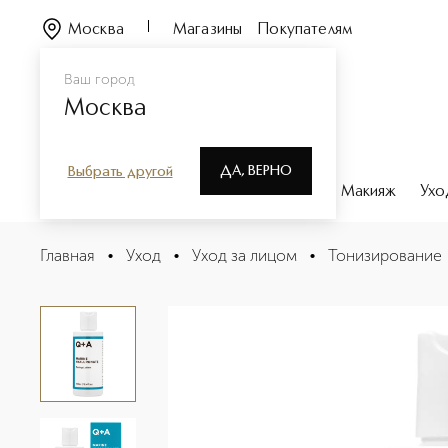
Москва
Магазины
Покупателям
Ваш город
Москва
ДА, ВЕРНО
Выбрать другой
Каталог
Бренды
Парфюмерия
Макияж
Ухо
Marine Hyaluronate Тоник для лица
Главная
•
Уход
•
Уход за лицом
•
Тонизирование
Описание
Характеристики