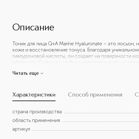
Описание
Тоник для лица Q+A Marine Hyaluronate – это лосьон,
кожи и восстановление тонуса. Благодаря уникально
гиалуроновой кислоты, он создает на поверхности ко
эффектом. Средство глубоко увлажняют кожу, устраня
здоровое сияние. В результате регулярного использов
Читать еще
упругой и наполненной. Ключевые компоненты: – Экст
витаминами и олигосахаридами форма водорослей, ко
состояние кожи. Препятствует потере влаги, и делает
увлажненной. – Гиалуроновая кислота: проникает в гл
Характеристики
Способ применения
С
сухости и шелушений, обеспечивает длительное увлаж
смягчающий компонент, полученный из оливкового ма
страна производства
кожи, обеспечивая интенсивное увлажнение и защищая
типов кожи.
область применения
артикул