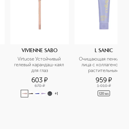
VIVIENNE SABO
L SANIC
Virtuose Устойчивый 
Очищающая пенка для 
гелевый карандаш-каял 
лица с коллагеном и 
для глаз
растительным 
комплексом
603
¤
959
¤
670
¤
1 010
¤
+
1
120 мл