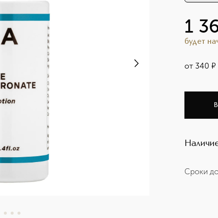
1 3
будет н
от
340
¤
В
Наличие
Сроки до