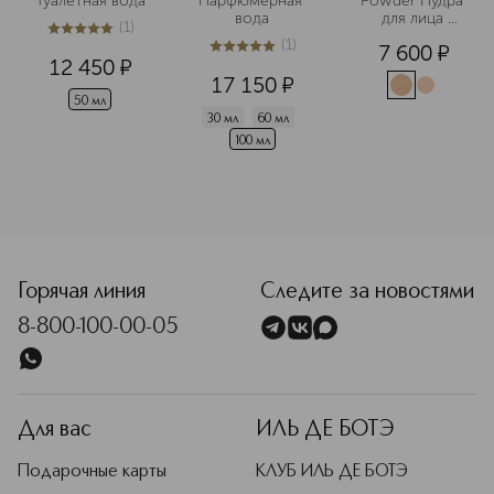
Туалетная вода
Парфюмерная 
Powder Пудра 
вода
для лица 
(
1
)
рассыпчатая
5
из
5
1
(
1
)
7 600
¤
5
из
5
1
12 450
¤
17 150
¤
50 мл
30 мл
60 мл
100 мл
<p class="MsoNormal"><span style="font-size: 12.0pt; line
Горячая линия
Следите за новостями
8-800-100-00-05
Для вас
ИЛЬ ДЕ БОТЭ
Подарочные карты
КЛУБ ИЛЬ ДЕ БОТЭ