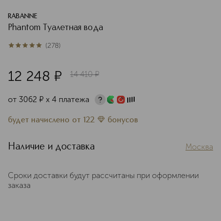
RABANNE
Phantom Туалетная вода
(
278
)
5
из
5
278
12 248
¤
14 410
¤
от
3062
¤
х 4 платежа
будет начислено
от
122
бонусов
Наличие и доставка
Москва
Сроки доставки будут рассчитаны при оформлении
заказа