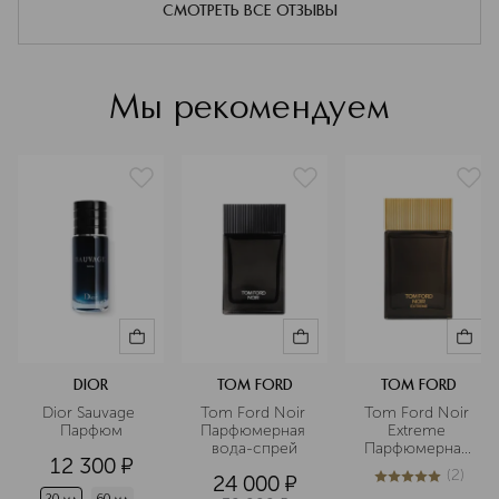
заряжающий силой и энергией -
СМОТРЕТЬ ВСЕ ОТЗЫВЫ
Rabanne вдохновляет тех, кто
осмеливается выражать себя.
Подробнее
Мы рекомендуем
DIOR
TOM FORD
TOM FORD
Dior Sauvage 
Tom Ford Noir 
Tom Ford Noir 
Парфюм
Парфюмерная 
Extreme 
вода-спрей
Парфюмерная 
12 300
¤
вода
(
2
)
24 000
¤
5
из
5
2