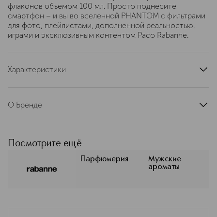
флаконов объемом 100 мл. Просто поднесите
смартфон – и вы во вселенной PHANTOM с фильтрами
для фото, плейлистами, дополненной реальностью,
играми и эксклюзивным контентом Paco Rabanne.
Характеристики
тип продукта
туалетная вода
страна производства
Франция
О Бренде
артикул
PR005720
Rabanne. Революция в мире моды и
парфюмерии Уже почти шесть
десятилетий бренд Rabanne
Посмотрите ещё
прокладывает путь в мире высокой
моды и парфюмерии.
Парфюмерия
Мужские
ароматы
Прославленный своими смелыми
ольфакторными композициями,
бренд продолжает ломать
устоявшиеся нормы и расширять
границы самовыражения. Дерзкий,