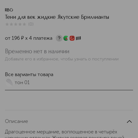
RBG
Тени для век жидкие Якутские Бриллианты
(
0
)
0
из
5
0
от
196
¤
х 4 платежа
Временно нет в наличии
Добавьте его в избранное, чтобы узнать о поступлении
Все варианты товара
тон 01
Описание
Драгоценное мерцание, воплощенное в четырёх
чарующих оттенках. Жидкая гелевая текстура теней