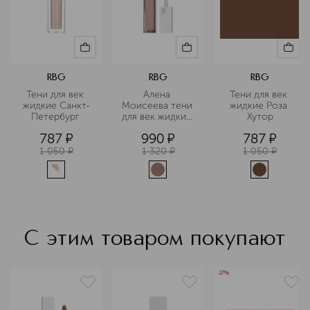
RBG
RBG
RBG
Тени для век 
Алена 
Тени для век 
жидкие Санкт-
Моисеева тени 
жидкие Роза 
Петербург 
для век жидкие 
Хутор
матовые
787
¤
990
¤
787
¤
1 050
¤
1 320
¤
1 050
¤
С этим товаром покупают
-37%