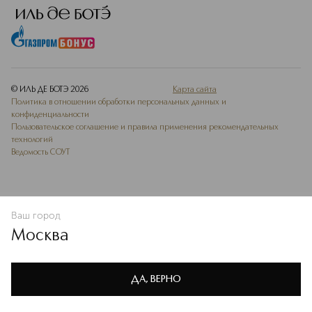
© ИЛЬ ДЕ БОТЭ
2026
Карта сайта
Политика в отношении обработки персональных данных и
конфиденциальности
Пользовательское соглашение и правила применения рекомендательных
технологий
Ведомость СОУТ
Ваш город
ДОБАВИТЬ В ИЗБРАННОЕ
Москва
Мы используем cookie-файлы и сервисы веб-аналитики. Они
необходимы для улучшения работы сайта. Подробнее –
OK
в
Политике конфиденциальности
ДА, ВЕРНО