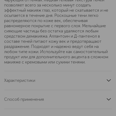
позволяет всего за несколько минут создать
эффектный макияж глаз, который не скатывается и не
осыпается в течение дня. Роскошные тени легко
распределяются по коже век, обеспечивая
равномерное покрытие с первого слоя. Мельчайшие
сияющие частицы без остатка удаляются любым
средством демакияжа. Аллантоин и Д-пантенол в
составе теней питают кожу век и предотвращают
раздражение. Подходят и надежно ведут себя на
любом типе кожи. Используйте как самостоятельный
продукт или для дополнительного акцента в сложном
макияже с кремовыми или сухими тенями.
Характеристики
область применения
глаза
страна производства
Россия
Способ применения
артикул
RBG1040001
Нанесите жидкие тени с помощью аппликатора на
подвижное веко, дождитесь полного высыхания.