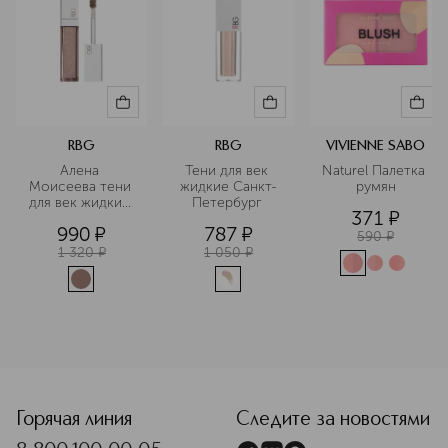
RBG
RBG
VIVIENNE SABO
Алена 
Тени для век 
Naturel Палетка 
Моисеева тени 
жидкие Санкт-
румян
для век жидкие 
Петербург 
371
¤
матовые
990
¤
787
¤
590
¤
1 320
¤
1 050
¤
Горячая линия
Следите за новостями