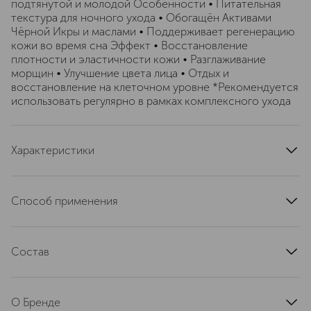
подтянутой и молодой Особенности • Питательная
текстура для ночного ухода • Обогащён Активами
Чёрной Икры и маслами • Поддерживает регенерацию
кожи во время сна Эффект • Восстановление
плотности и эластичности кожи • Разглаживание
морщин • Улучшение цвета лица • Отдых и
восстановление на клеточном уровне *Рекомендуется
использовать регулярно в рамках комплексного ухода
Характеристики
страна производства
Россия
тип продукта
крем
Способ применения
цвет
белый
Нанесите вечером на очищенную кожу лица и шеи
область применения
лицо
после использования сыворотки. Мягкими массажными
текстура
Состав
кремовая
движениями равномерно распределите по всему лицу
до полного впитывания. Для усиления эффекта питания
тип кожи
для всех типов
Aqua, Glycerin, Cetearyl Glucoside, Hydrolyzed Caviar
и увлажнения кожи добавьте в крем перед нанесением
Extract, Myristyl Myristate, Butylene Glycol, Sorbitan
эффект
пару капель Икорного масла для лица из коллекции
О Бренде
Olivate, Caprylic/Capric Triglyceride, Butyrospermum
восстановление, от морщин, придание эластичности,
средств RCH Cosmetics