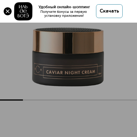
Оригинал 💯 Ночной крем с черной икрой купить
Удобный онлайн-шоппинг
Скачать
в интернет магазине ИЛЬ ДЕ БОТЭ с доставкой.
Получите бонусы за первую 
установку приложения!
Ночной крем с черной икрой
Описание
Характеристики