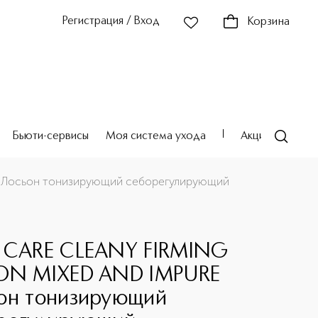
Регистрация / Вход
Корзина
Бьюти-сервисы
Моя система ухода
Акции
Театр
 Лосьон тонизирующий себорегулирующий
 CARE CLEANY FIRMING
ON MIXED AND IMPURE
он тонизирующий