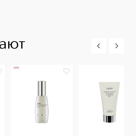
пают
-50%