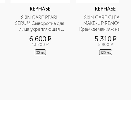
REPHASE
REPHASE
SKIN CARE PEARL 
SKIN CARE CLEANY 
SERUM Сыворотка для 
MAKE-UP REMOVER 
лица укрепляющая 
Крем-демакияж нежный
восстанавливающая
очищающий
6 600
¤
5 310
¤
13 200
¤
5 900
¤
30 мл
125 мл
NG LOTION MIXED AND IMPURE Лосьон тонизирующий себорегул
Э