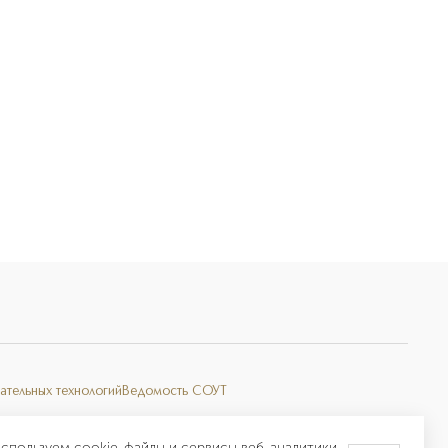
ательных технологий
Ведомость СОУТ
спользуем cookie-файлы и сервисы веб-аналитики.