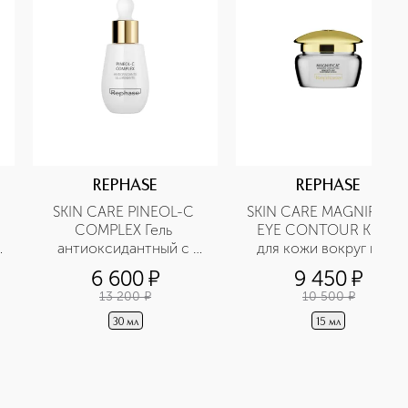
REPHASE
REPHASE
SKIN CARE PINEOL-C 
SKIN CARE MAGNIFICAT 
 
COMPLEX Гель 
EYE CONTOUR Крем 
 
антиоксидантный с 
для кожи вокруг глаз 
витамином С
антивозрастной
6 600
¤
9 450
¤
13 200
¤
10 500
¤
30 мл
15 мл