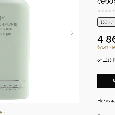
себо
0
из
5
0
150 мл
4 8
будет н
от
1215
В
Наличие