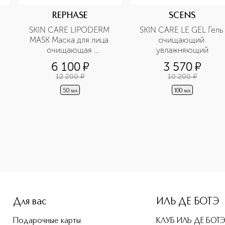
REPHASE
SCENS
SKIN CARE LIPODERM 
SKIN CARE LE GEL Гель 
MASK Маска для лица 
очищающий 
очищающая 
увлажняющий
восстанавливающая
6 100
¤
3 570
¤
12 200
¤
10 200
¤
50 мл
100 мл
ne-height: 107%; color: #00b0f0;">SKIN CARE CLEANY FIRMI
Для вас
ИЛЬ ДЕ БОТЭ
Подарочные карты
КЛУБ ИЛЬ ДЕ БОТ