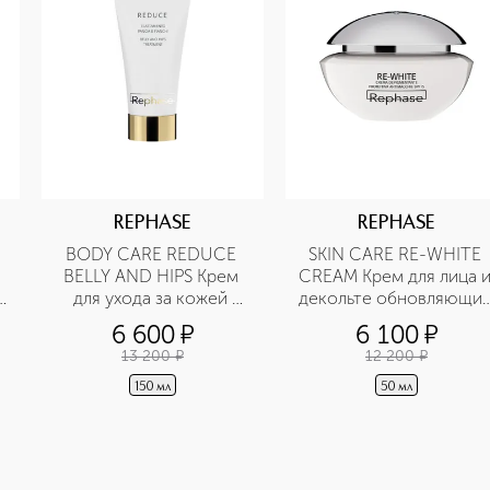
REPHASE
REPHASE
BODY CARE REDUCE 
SKIN CARE RE-WHITE 
BELLY AND HIPS Крем 
CREAM Крем для лица и
для ухода за кожей 
декольте обновляющий
живота и бедер 
антиоксидантный
6 600
¤
6 100
¤
восстанавливающий
13 200
¤
12 200
¤
150 мл
50 мл