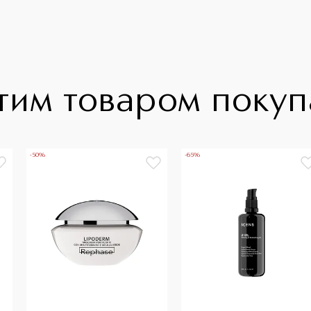
тим товаром поку
-50%
-65%