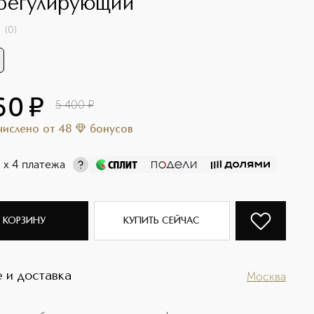
регулирующий
(
0
)
60
¤
5 400
¤
ачислено
от
48
бонусов
¤
х 4 платежа
 КОРЗИНУ
КУПИТЬ СЕЙЧАС
 и доставка
Москва