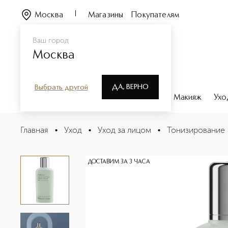
Москва
Магазины
Покупателям
Ваш город
Москва
ДА, ВЕРНО
Выбрать другой
Каталог
Бренды
Парфюмерия
Макияж
Ухо
SKIN CARE CLEANY FIRMING LOTION MIXED AND IMPU
Главная
•
Уход
•
Уход за лицом
•
Тонизирование
Описание
Характеристики
ДОСТАВИМ ЗА 3 ЧАСА