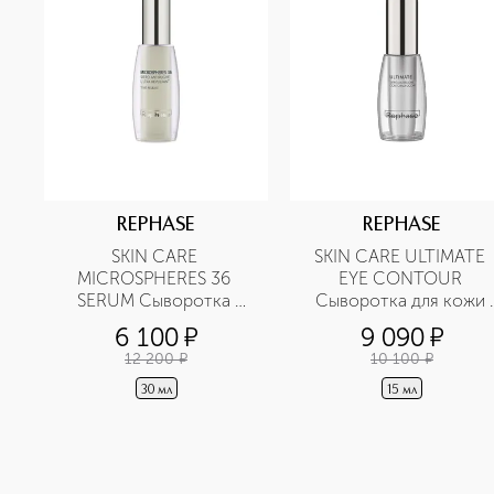
REPHASE
REPHASE
SKIN CARE 
SKIN CARE ULTIMATE 
MICROSPHERES 36 
EYE CONTOUR 
SERUM Сыворотка 
Сыворотка для кожи 
ультраувлажняющая 
вокруг глаз против 
6 100
¤
9 090
¤
против морщин
морщин
12 200
¤
10 100
¤
30 мл
15 мл