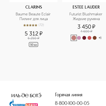
CLARINS
ESTEE LAUDER
Baume Beaute Eclair 
Futurist Blushmaker 
Пилинг для лица
Жидкие румяна
(
72
)
3 450
¤
5
из
5
72
4 600
¤
5 312
¤
6 250
¤
+
1
50 мл
<p class="MsoNormal"><span style="font-size: 12.0pt; li
Горячая линия
8-800-100-00-05