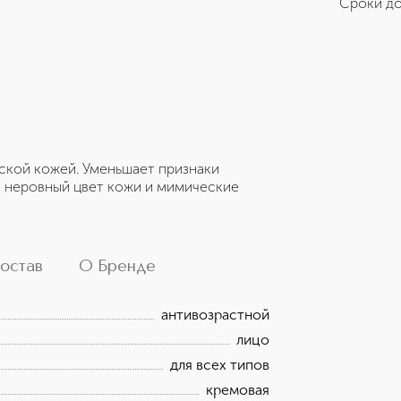
Сроки до
жской кожей. Уменьшает признаки
а, неровный цвет кожи и мимические
остав
О Бренде
антивозрастной
лицо
для всех типов
кремовая