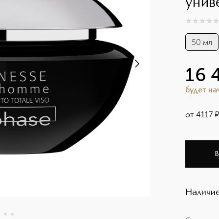
унив
0
из
5
0
50 мл
16 
будет н
от
4117
В
Наличие