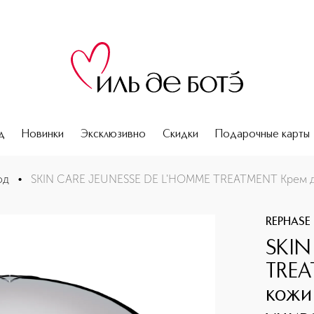
д
Новинки
Эксклюзивно
Скидки
Подарочные карты
я мужской кожи антивозрастной универсальный
од
•
SKIN CARE JEUNESSE DE L'HOMME TREATMENT Крем д
REPHASE
SKIN
TREA
кожи