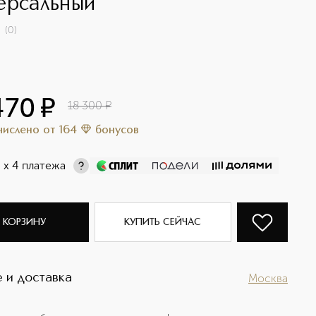
ерсальный
(
0
)
470
¤
18 300
¤
ачислено
от
164
бонусов
¤
х 4 платежа
 КОРЗИНУ
КУПИТЬ СЕЙЧАС
 и доставка
Москва