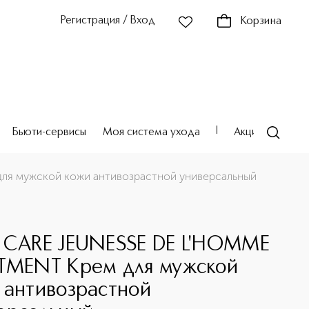
Регистрация / Вход
Корзина
Бьюти-сервисы
Моя система ухода
Акции
Театр
ля мужской кожи антивозрастной универсальный
 CARE JEUNESSE DE L'HOMME
TMENT Крем для мужской
 антивозрастной