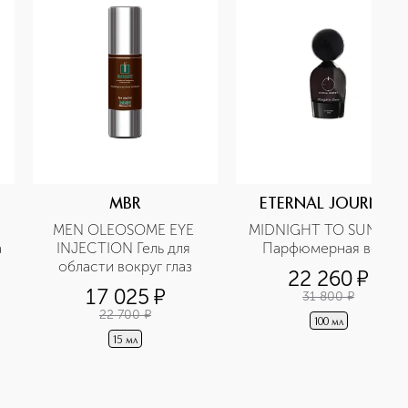
MBR
ETERNAL JOURNEY
MEN OLEOSOME EYE 
MIDNIGHT TO SUNRISE 
 
INJECTION Гель для 
Парфюмерная вода
области вокруг глаз
22 260
¤
17 025
¤
31 800
¤
22 700
¤
100 мл
15 мл