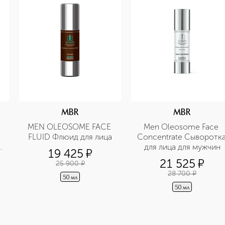
MBR
MBR
MEN OLEOSOME FACE 
Men Oleosome Face 
FLUID Флюид для лица
Concentrate Сыворотка
 
для лица для мужчин
19 425
¤
 
21 525
¤
25 900
¤
28 700
¤
50 мл
50 мл