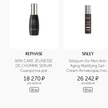
REPHASE
SISLEY
SKIN CARE JEUNESSE 
Sisleÿum for Men Anti-
DE L'HOMME SERUM 
Aging Mattifying Gel-
Сыворотка для 
Cream Антивозрастной
мужской кожи 
матирующий гель-крем
18 270
¤
26 242
¤
антивозрастная 
для лица
20 300
¤
34 990
¤
универсальная
30 мл
50 мл