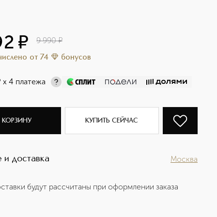
92
¤
9 990
¤
ачислено
от
74
бонусов
¤
х 4 платежа
 КОРЗИНУ
КУПИТЬ СЕЙЧАС
 и доставка
Москва
ставки будут рассчитаны при оформлении заказа