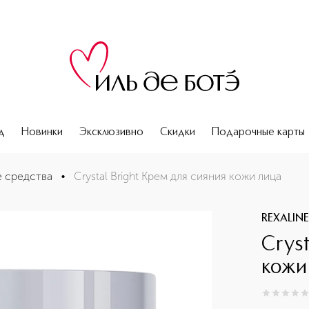
д
Новинки
Эксклюзивно
Скидки
Подарочные карты
 средства
•
Crystal Bright Крем для сияния кожи лица
REXALIN
Cryst
кожи
0
из
5
0