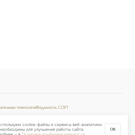
ательных технологий
Ведомость СОУТ
спользуем cookie-файлы и сервисы веб-аналитики.
необходимы для улучшения работы сайта.
OK
робнее –
в
Политике конфиденциальности