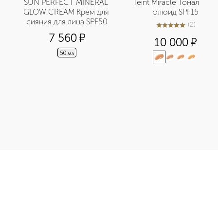
SUN PERFECT MINERAL 
Teint Miracle Тональный 
GLOW CREAM Крем для 
флюид SPF15
сияния для лица SPF50
(
2
)
5
из
5
2
7 560
¤
10 000
¤
50 мл
яния кожи лица приобретайте в нашем интернет-магазине. Дей
Э