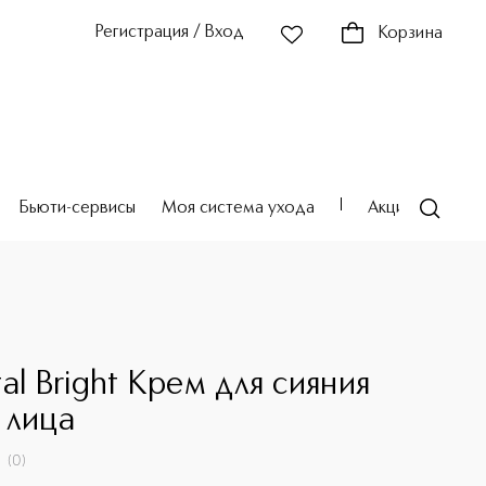
Регистрация / Вход
Корзина
Бьюти-сервисы
Моя система ухода
Акции
Театр
E
al Bright Крем для сияния
 лица
(
0
)