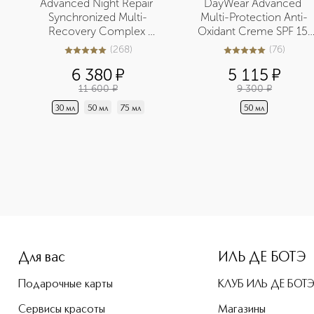
Advanced Night Repair 
DayWear Advanced 
Synchronized Multi-
Multi-Protection Anti-
Recovery Complex 
Oxidant Creme SPF 15 
Мультифункциональная 
Многофункциональный 
(
268
)
(
76
)
5
из
5
268
4.9
из
5
76
восстанавливающая 
защитный крем c 
6 380
¤
5 115
¤
сыворотка
антиоксидантами
11 600
¤
9 300
¤
30 мл
50 мл
75 мл
50 мл
-height: 107%; color: #00b0f0;">Crystal Bright Крем для си
Для вас
ИЛЬ ДЕ БОТЭ
Подарочные карты
КЛУБ ИЛЬ ДЕ БОТ
Сервисы красоты
Магазины