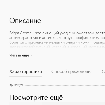
Описание
Bright Creme - это сияющий уход с множеством дост
антивозрастную и антиоксидантную профилактику, во
борется с признаками нехватки энергии кожи, подв
загрязнителей: тусклый, усталый и неровный цвет лиц
пятна, сухость. Его действие обеспечивается уникал
Читать еще
витаминов: C, E и B3.
Характеристики
Способ применения
С
артикул
Посмотрите ещё