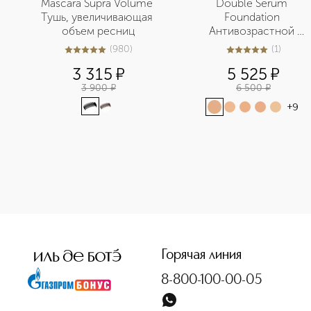
Mascara Supra Volume 
Double Serum 
Тушь, увеличивающая 
Foundation 
объем ресниц
Антивозрастной 
тональный крем для 
(
980
)
(
1
)
5
из
5
980
5
из
5
1
сияния и ухода за 
3 315
¤
5 525
¤
кожей лица 
3 900
¤
6 500
¤
+
9
<p class="MsoNormal"><span style="font-size: 12.0pt; line
Горячая линия
8-800-100-00-05