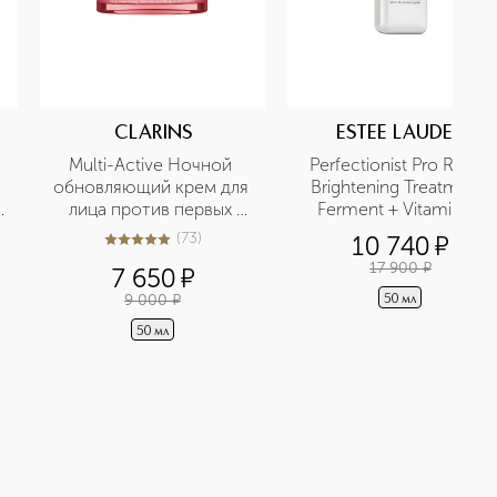
CLARINS
ESTEE LAUDER
Multi-Active Ночной 
Perfectionist Pro Rapid 
обновляющий крем для 
Brightening Treatment 
лица против первых 
Ferment + Vitamin C 
возрастных изменений 
Сыворотка "Быстрое 
(
73
)
10 740
¤
5
из
5
73
для всех типов кожи 
выравнивание тона 
17 900
¤
7 650
¤
кожи" с витаминоми 
ферментами
9 000
¤
50 мл
50 мл