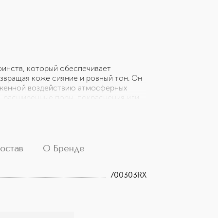
оинств, который обеспечивает
звращая коже сияние и ровный тон. Он
ерженной воздействию атмосферных
а, расширенные поры, покраснения или
ьной комбинацией трех мощных
остав
О Бренде
700303RX