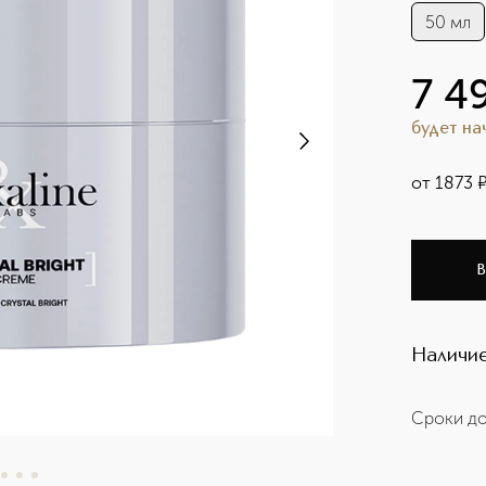
50 мл
7 4
будет н
от
1873
В
Наличие
Сроки до