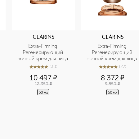
CLARINS
CLARINS
Extra-Firming 
Extra-Firming 
Регенерирующий 
Регенерирующий 
ночной крем для лица 
ночной крем для лица 
для любого типа кожи
для любого типа кожи 
(
30
)
(
27
)
5
из
5
30
5
из
5
27
 
(сменный блок)
10 497
¤
8 372
¤
12 350
¤
9 850
¤
50 мл
50 мл