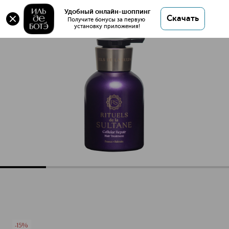
Оригинал 💯 Маска интенсивное
Удобный онлайн-шоппинг
Скачать
восстановление поврежденных волос купить в
Получите бонусы за первую 
установку приложения!
интернет магазине ИЛЬ ДЕ БОТЭ с доставкой.
Маска интенсивное восстановление поврежденных воло
Описание
Характеристики
-15%