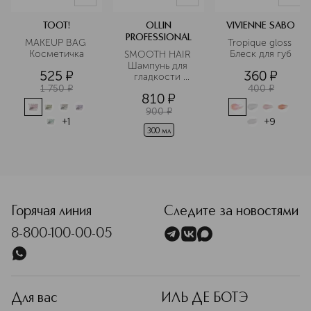
кондиционеры для белья, гели для
стирки и другие.
TOOT!
OLLIN
VIVIENNE SABO
PROFESSIONAL
MAKEUP BAG 
Tropique gloss 
Косметичка
Блеск для губ
SMOOTH HAIR 
Шампунь для 
525
¤
360
¤
гладкости 
волос
1 750
¤
400
¤
810
¤
900
¤
+
1
+
9
300 мл
Горячая линия
Следите за новостями
8-800-100-00-05
Для вас
ИЛЬ ДЕ БОТЭ