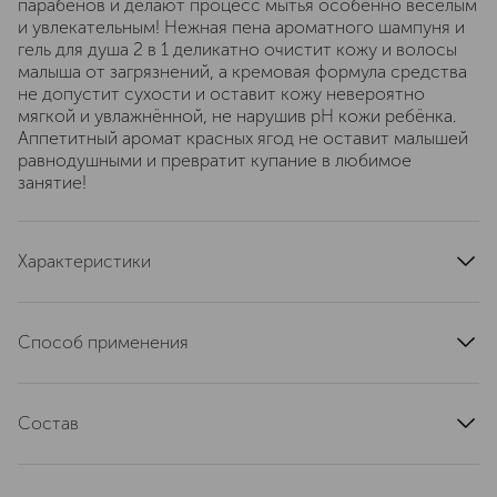
парабенов и делают процесс мытья особенно весёлым
и увлекательным! Нежная пена ароматного шампуня и
гель для душа 2 в 1 деликатно очистит кожу и волосы
малыша от загрязнений, а кремовая формула средства
не допустит сухости и оставит кожу невероятно
мягкой и увлажнённой, не нарушив pH кожи ребёнка.
Аппетитный аромат красных ягод не оставит малышей
равнодушными и превратит купание в любимое
занятие!
Характеристики
тип кожи
для всех типов
артикул
1346
Способ применения
Нанесите гель на мокрую кожу и волосы, затем смойте
водой.
Состав
Aqua (Water), Sodium Laureth Sulfate, PEG-200
Hydrogenated Glyceryl Palmate, Cocamidopropyl