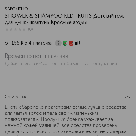
SAPONELLO
SHOWER & SHAMPOO RED FRUITS Детский гель
для душа-шампунь Красные ягоды
(
0
)
0
из
5
0
от
155
¤
х 4 платежа
Временно нет в наличии
Добавьте его в избранное, чтобы узнать о поступлении
Описание
Енотик Saponello подготовил самые лучшие средства
для мытья волос и тела своим маленьким
пользователям. Продукция бренда ухаживает за
нежной кожей малышей, все средства проверены
дерматологически и офтальмологически, не содержат