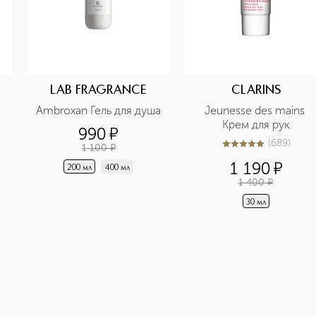
LAB FRAGRANCE
CLARINS
Ambroxan Гель для душа
Jeunesse des mains 
Крем для рук
990
¤
(
689
)
1 100
¤
5
из
5
689
1 190
¤
200 мл
400 мл
1 400
¤
30 мл