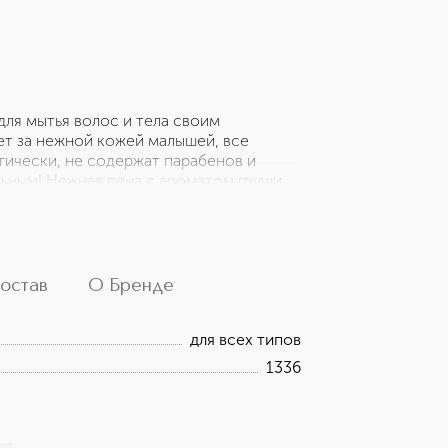
для мытья волос и тела своим
ет за нежной кожей малышей, все
ически, не содержат парабенов и
ьным! Нежная пена с ароматом груши
я деликатное очищение от загрязнений,
оставит кожу невероятно мягкой и
ый аромат груши не оставит малышей
е! Полные фруктов, полные ароматов,
ытья головы от Saponello!
остав
О Бренде
для всех типов
1336