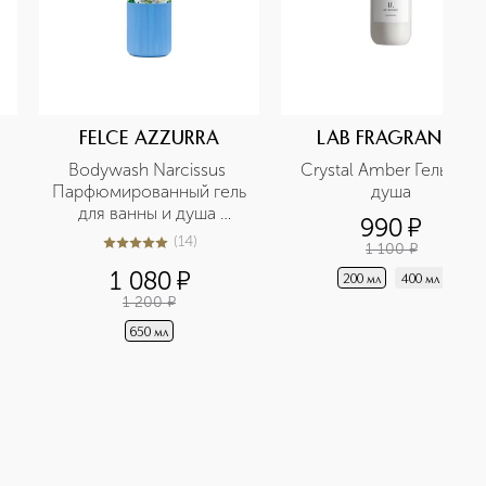
FELCE AZZURRA
LAB FRAGRANCE
Bodywash Narcissus 
Crystal Amber Гель для 
Парфюмированный гель 
душа
для ванны и душа 
990
¤
аромат красоты 
(
14
)
1 100
¤
5
из
5
14
нарцисс
1 080
¤
200 мл
400 мл
1 200
¤
650 мл