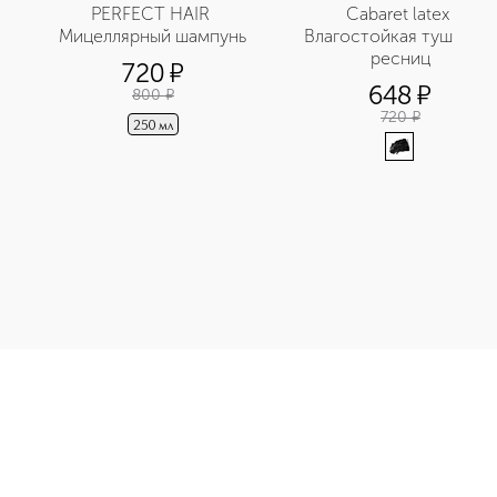
PERFECT HAIR 
Cabaret latex 
Мицеллярный шампунь
Влагостойкая тушь для 
ресниц
720
¤
648
¤
800
¤
720
¤
250 мл
Э