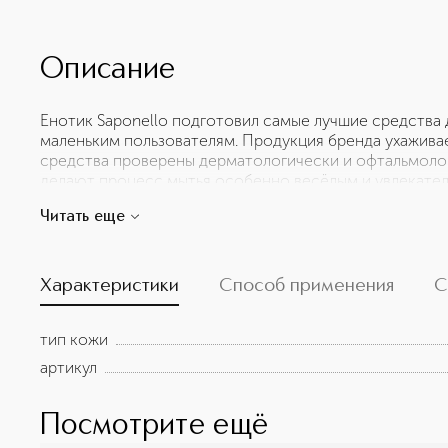
Описание
Енотик Saponello подготовил самые лучшие средства 
маленьким пользователям. Продукция бренда ухажива
средства проверены дерматологически и офтальмолог
делают процесс мытья особенно весёлым и увлекател
легко распределяются по телу и волосам, обеспечива
Читать еще
а кремовая формула средства не допустит сухости и 
увлажнённой, не нарушив pH кожи ребёнка. Аппетитн
равнодушными и превратит купание в любимое заняти
полные веселья – всё это о средствах для купания и м
Характеристики
Способ применения
С
тип кожи
артикул
Посмотрите ещё