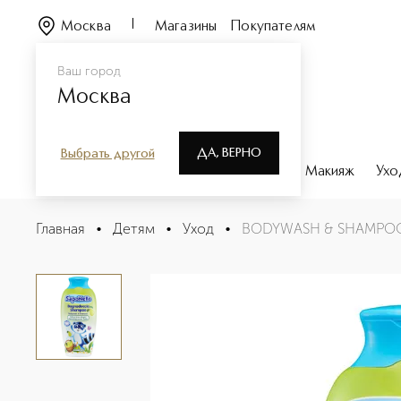
Москва
Магазины
Покупателям
Ваш город
Москва
ДА, ВЕРНО
Выбрать другой
Каталог
Бренды
Парфюмерия
Макияж
Ухо
BODYWASH & SHAMPOO PEAR Детское средство для ку
Главная
•
Детям
•
Уход
•
BODYWASH & SHAMPOO P