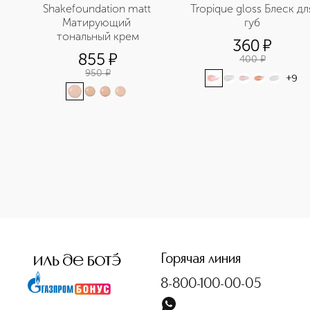
Shakefoundation matt 
Tropique gloss Блеск для
Матирующий 
губ
тональный крем
360
¤
855
¤
400
¤
950
¤
+
9
Горячая линия
8-800-100-00-05