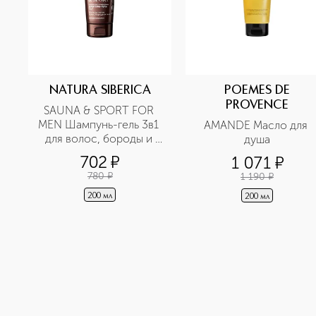
NATURA SIBERICA
POEMES DE
PROVENCE
SAUNA & SPORT FOR 
MEN Шампунь-гель 3в1 
AMANDE Масло для 
для волос, бороды и 
душа
тела
702
¤
1 071
¤
780
¤
1 190
¤
200 мл
200 мл