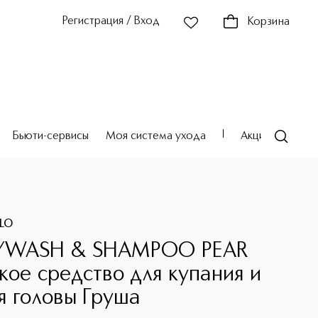
Регистрация / Вход
Корзина
Бьюти-сервисы
Моя система ухода
Акции
Театр
LO
YWASH & SHAMPOO PEAR
кое средство для купания и
я головы Груша