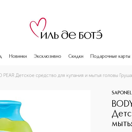
д
Новинки
Эксклюзивно
Скидки
Подарочные карты
пания и мытья головы Груша
EAR Детское средство для купания и мытья головы Груша
SAPONEL
BOD
Детс
мыть