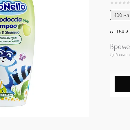
0
из
5
0
400 мл
от
164
¤
Време
Добавьте 