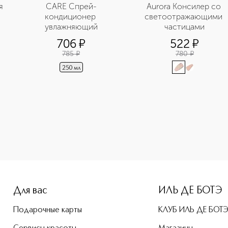
 
CARE Спрей-
Aurora Консилер со 
кондиционер 
светоотражающими 
увлажняющий
частицами
706
¤
522
¤
785
¤
780
¤
250 мл
Для вас
ИЛЬ ДЕ БОТЭ
Подарочные карты
КЛУБ ИЛЬ ДЕ БОТ