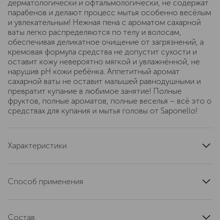
дерматологически и офтальмологически, не содержат
парабенов и делают процесс мытья особенно весёлым
и увлекательным! Нежная пена с ароматом сахарной
ваты легко распределяются по телу и волосам,
обеспечивая деликатное очищение от загрязнений, а
кремовая формула средства не допустит сухости и
оставит кожу невероятно мягкой и увлажнённой, не
нарушив pH кожи ребёнка. Аппетитный аромат
сахарной ваты не оставит малышей равнодушными и
превратит купание в любимое занятие! Полные
фруктов, полные ароматов, полные веселья – всё это о
средствах для купания и мытья головы от Saponello!
Характеристики
тип кожи
для всех типов
артикул
1351
Способ применения
Нанесите гель на мокрую кожу и волосы, затем смойте
водой.
Состав