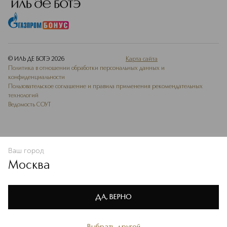
© ИЛЬ ДЕ БОТЭ
2026
Карта сайта
Политика в отношении обработки персональных данных и
конфиденциальности
Пользовательское соглашение и правила применения рекомендательных
технологий
Ведомость СОУТ
Ваш город
ДОБАВИТЬ В ИЗБРАННОЕ
Москва
Мы используем cookie-файлы и сервисы веб-аналитики. Они
необходимы для улучшения работы сайта. Подробнее –
OK
в
Политике конфиденциальности
ДА, ВЕРНО