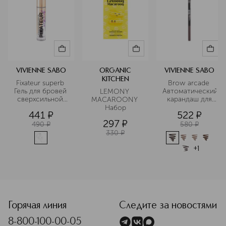
VIVIENNE SABO
ORGANIC
VIVIENNE SABO
KITCHEN
Fixateur superb 
Brow arcade 
Гель для бровей 
Автоматический
LEMONY 
сверхсильной 
 карандаш для 
MACAROONY 
фиксации
бровей
Набор
441
¤
522
¤
297
¤
490
¤
580
¤
330
¤
+
1
Горячая линия
Следите за новостями
8-800-100-00-05