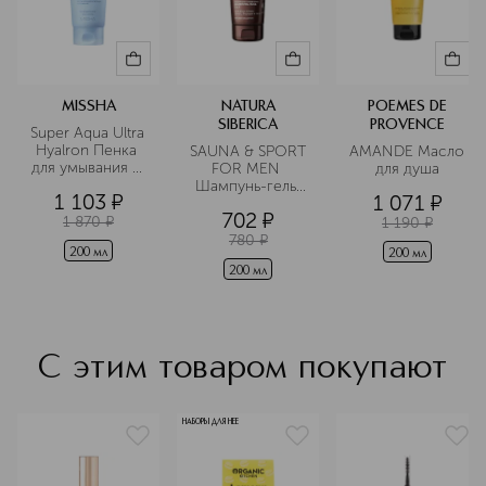
ароматы. В ассортименте
представлены гели для душа,
шампуни, жидкое мыло,
кондиционеры для белья, гели для
стирки и другие.
MISSHA
NATURA
POEMES DE
SIBERICA
PROVENCE
Super Aqua Ultra 
Hyalron Пенка 
SAUNA & SPORT 
AMANDE Масло 
для умывания и 
FOR MEN 
для душа
снятия макияжа
Шампунь-гель 
1 103
¤
1 071
¤
3в1 для волос, 
702
¤
бороды и тела
1 870
¤
1 190
¤
780
¤
200 мл
200 мл
200 мл
С этим товаром покупают
НАБОРЫ ДЛЯ НЕЕ