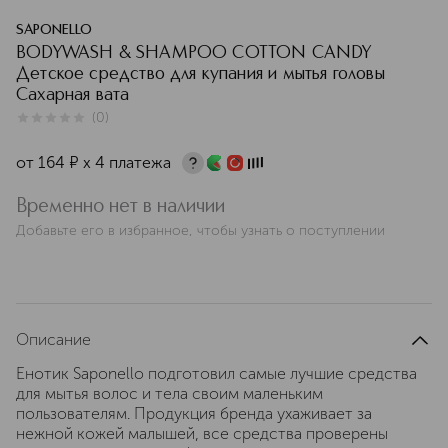
SAPONELLO
BODYWASH & SHAMPOO COTTON CANDY
Детское средство для купания и мытья головы
Сахарная вата
(
0
)
0
из
5
0
от
164
¤
х 4 платежа
Временно нет в наличии
Добавьте его в избранное, чтобы узнать о поступлении
Описание
Енотик Saponello подготовил самые лучшие средства
для мытья волос и тела своим маленьким
пользователям. Продукция бренда ухаживает за
нежной кожей малышей, все средства проверены