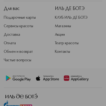
ингредиенты, которые не только
оказывают омолаживающее
Для вас
ИЛЬ ДЕ БОТЭ
действие, но и необходимы для
предотвращения и замедления
Подарочные карты
КЛУБ ИЛЬ ДЕ БОТЭ
процесса старения клеток кожи,
поэтому их уход подходит для
Сервисы красоты
Магазины
любых возрастов.
Доставка
Акции
Подробнее
Оплата
Театр красоты
Обмен и возврат
Контакты
Частые вопросы