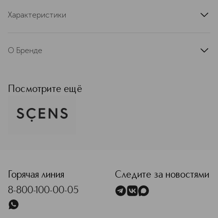
Характеристики
артикул
PSM0034UD0025
О Бренде
SCENS –– премиальный испанский
бренд полностью органической
косметики. Он создан в 2015 году
Посмотрите ещё
Стивеном Буллоном, экспертом с
образованием в маркетинге от
Сорбонны и опытом работы в Yves
Saint Laurent Beauté. В SCENS верят,
что именно в природе присутствуют
лучшие активные ингредиенты для
<p class="MsoNormal"><span style="font-size: 12.0pt; lin
кожи, поэтому фокусируются на
веганской косметике, которая
отвечает самым высоким
Горячая линия
Следите за новостями
требованиям с точки зрения
8-800-100-00-05
красоты и здоровья. Все продукты
SCENS содержат антиоксиданты и
увлажняющие активные