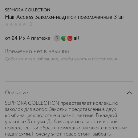
SEPHORA COLLECTION
Hair Access Заколки-надписи позолоченные 3 шт
(
0
)
0
из
5
0
от
24
¤
х 4 платежа
Временно нет в наличии
Добавьте его в избранное, чтобы узнать о поступлении
Описание
SEPHORA COLLECTION представляет коллекцию
заколок для волос. Заколки представлены в двух
комбинациях: золотые и разноцветные. В каждой
упаковке 3 штуки. Добавь оригинальности в свой
повседневный образ с помощью заколок с веселыми
надписями. Почему этот товар стоит выбрать: -