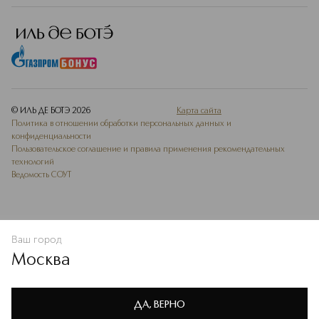
© ИЛЬ ДЕ БОТЭ
2026
Карта сайта
Политика в отношении обработки персональных данных и
конфиденциальности
Пользовательское соглашение и правила применения рекомендательных
технологий
Ведомость СОУТ
Ваш город
ДОБАВИТЬ В ИЗБРАННОЕ
Москва
Мы используем cookie-файлы и сервисы веб-аналитики. Они
необходимы для улучшения работы сайта. Подробнее –
OK
в
Политике конфиденциальности
ДА, ВЕРНО