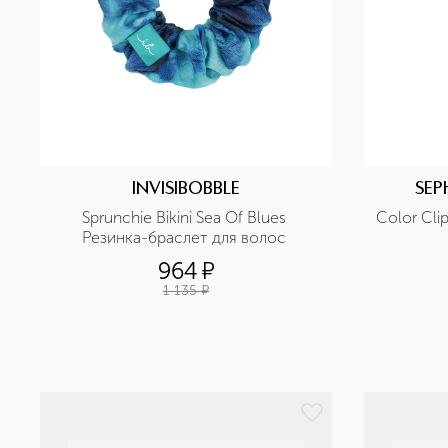
INVISIBOBBLE
SEP
Sprunchie Bikini Sea Of Blues 
Color Cli
Резинка-браслет для волос 
964
¤
1 135
¤