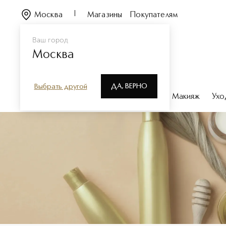
Москва
Магазины
Покупателям
Ваш город
Москва
ДА, ВЕРНО
Выбрать другой
Каталог
Бренды
Парфюмерия
Макияж
Ухо
Заколки, резинки, повязк