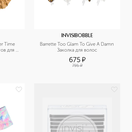
INVISIBOBBLE
er Time 
Barrette Too Glam To Give A Damn 
ов для 
Заколка для волос
675
¤
795
¤