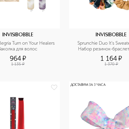
INVISIBOBBLE
INVISIBOBBLE
legria Turn on Your Healers 
Sprunchie Duo It's Sweat
Заколка для волос
Набор резинок-браслет
волос
964
¤
1 164
¤
1 135
¤
1 370
¤
ДОСТАВИМ ЗА 3 ЧАСА