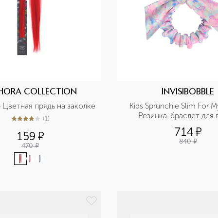
HORA COLLECTION
INVISIBOBBLE
p Цветная прядь на заколке
Kids Sprunchie Slim For M
Резинка-браслет для 
(
1
)
4
из
5
1
714
¤
159
¤
840
¤
470
¤