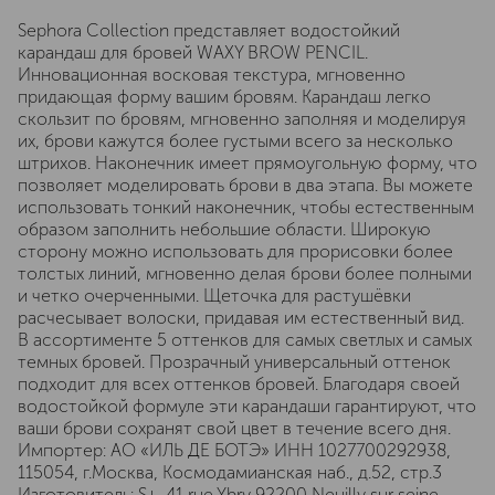
Sephora Collection представляет водостойкий
карандаш для бровей WAXY BROW PENCIL.
Инновационная восковая текстура, мгновенно
придающая форму вашим бровям. Карандаш легко
скользит по бровям, мгновенно заполняя и моделируя
их, брови кажутся более густыми всего за несколько
штрихов. Наконечник имеет прямоугольную форму, что
позволяет моделировать брови в два этапа. Вы можете
использовать тонкий наконечник, чтобы естественным
образом заполнить небольшие области. Широкую
сторону можно использовать для прорисовки более
толстых линий, мгновенно делая брови более полными
и четко очерченными. Щеточка для растушёвки
расчесывает волоски, придавая им естественный вид.
В ассортименте 5 оттенков для самых светлых и самых
темных бровей. Прозрачный универсальный оттенок
подходит для всех оттенков бровей. Благодаря своей
водостойкой формуле эти карандаши гарантируют, что
ваши брови сохранят свой цвет в течение всего дня.
Импортер: АО «ИЛЬ ДЕ БОТЭ» ИНН 1027700292938,
115054, г.Москва, Космодамианская наб., д.52, стр.3
Изготовитель: S+, 41 rue Ybry 92200 Neuilly sur seine,