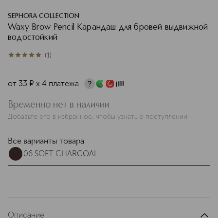
SEPHORA COLLECTION
Waxy Brow Pencil Карандаш для бровей выдвижной
водостойкий
(
1
)
5
из
5
1
от
33
¤
х 4 платежа
Временно нет в наличии
Добавьте его в избранное, чтобы узнать о поступлении
Все варианты товара
06 SOFT CHARCOAL
Описание