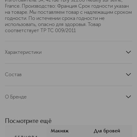
France. Производство: Франция Срок годности указан
на товаре. Мы поставляем товар с надлежащим сроком
годности. По истечении срока годности не
использовать, опасно для здоровья. Товар
соответствует ТР ТС 009/2011
Характеристики
артикул
570293SE
Состав
00 clear - ingredients : polybutene , synthetic wax ,
hydrogenated vegetable oil , vp/hexadecene copolymer ,
О Бренде
caprylic/capric triglyceride , dimer dilinoleyl dimer
dilinoleate , diisostearyl malate , hydrogenated
Оригинальные товары бренда
styrene/methyl styrene/indene copolymer , calcium
Sephora Collection — это
silicate , argania spinosa kernel oil , camellia oleifera seed
безграничная сила красоты,
Посмотрите ещё
oil , pentaerythrityl tetra-di-t-butyl hydroxyhydrocinnamate
инноваций, доступности,
, panthenol , tocopherol. 02 nutmeg brown - ingredients :
вызывающая восторг в мире моды!
Макияж
Для бровей
polybutene , synthetic wax , hydrogenated vegetable oil ,