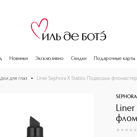
д
Новинки
Эксклюзивно
Скидки
Подарочные карты
дки для глаз
•
Liner Sephora X Stabilo Подводка-фломастер
SEPHORA
Liner
флом
0
из
5
0