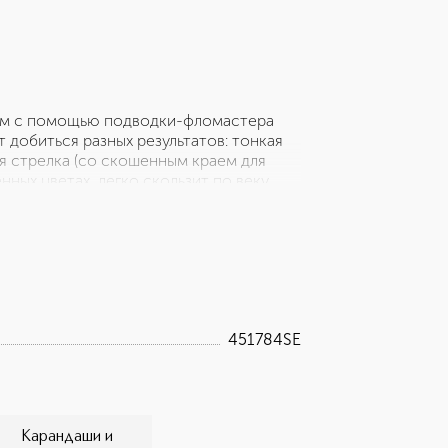
ием с помощью подводки-фломастера
добиться разных результатов: тонкая
я стрелка (со скошенным краем для
ных цветах, легко скользит по веку,
у этот товар стоит выбрать: - Легкость
ость «подстраивать» линию под
формула
451784SE
Карандаши и