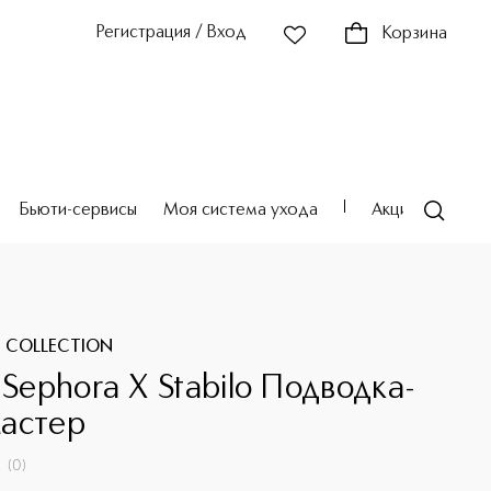
Регистрация / Вход
Корзина
Бьюти-сервисы
Моя система ухода
Акции
Театр
 COLLECTION
 Sephora X Stabilo Подводка-
астер
(
0
)