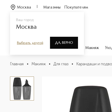
Москва
Магазины
Покупателям
Ваш город
Москва
ДА, ВЕРНО
Выбрать другой
Каталог
Бренды
Парфюмерия
Макияж
Ухо
Liner Sephora X Stabilo Подводка-фломастер
Главная
•
Макияж
•
Для глаз
•
Карандаши и подво
Описание
Характеристики