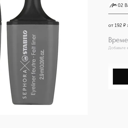
02 B
от
192
¤
Време
Добавьте 