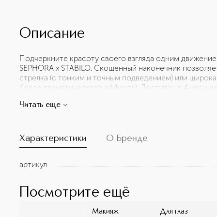
Описание
Подчеркните красоту своего взгляда одним движен
SEPHORA x STABILO. Скошенный наконечник позволяет 
стрелка (с тонким и точным подведением) или широка
более драматического эффекта). Доступен в 4 насыщен
позволяет создавать яркие и красочные образы. Почем
Читать еще
нанесения благодаря удобному наконечнику. Возможн
настроение. - Насыщенные пигменты - Водостойкая 
Характеристики
О Бренде
артикул
Посмотрите ещё
Макияж
Для глаз