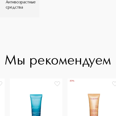
Антивозрастные
нская наб., д.52, стр.3 Изготовитель:
средства
водство: Франция Срок годности указан на
одности. По истечении срока годности
ствует ТР ТС 009/2011
Мы рекомендуем
-30%