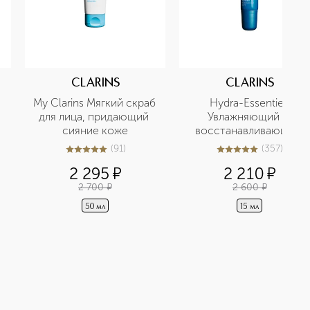
CLARINS
CLARINS
My Clarins Мягкий скраб 
Hydra-Essentiel 
для лица, придающий 
Увлажняющий и 
сияние коже
восстанавливающий 
бальзам для губ
(
91
)
(
357
)
5
из
5
91
5
из
5
357
2 295
¤
2 210
¤
2 700
¤
2 600
¤
50 мл
15 мл