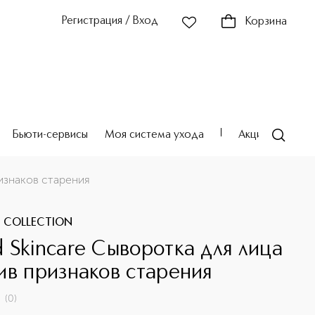
Регистрация / Вход
Корзина
Бьюти-сервисы
Моя система ухода
Акции
Театр
изнаков старения
 COLLECTION
 Skincare Сыворотка для лица
ив признаков старения
(
0
)