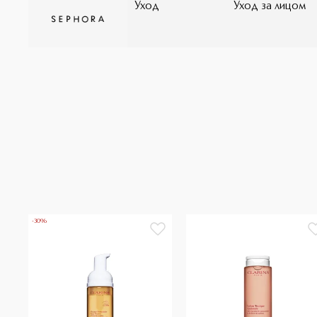
Уход
Уход за лицом
БОТЭ», ИНН 7707061530), 115054, г.Москва, Космодамиа
S+, 41 rue Ybry 92200 Neuilly sur seine, France. Произ
товаре. Мы поставляем товар с надлежащим сроком г
не использовать, опасно для здоровья. Товар соответ
-30%