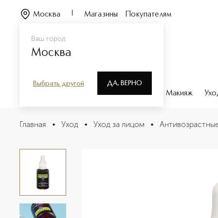
Москва
Магазины
Покупателям
Ваш город
Москва
ДА, ВЕРНО
Выбрать другой
Каталог
Бренды
Парфюмерия
Макияж
Ухо
Good Skincare Сыворотка для лица против признаков 
Главная
•
Уход
•
Уход за лицом
•
Антивозрастные