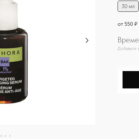
30 мл
от
550
¤
Време
Добавьте 