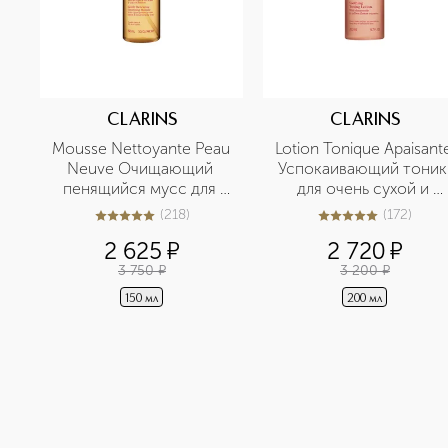
CLARINS
CLARINS
Mousse Nettoyante Peau 
Lotion Tonique Apaisante
Neuve Очищающий 
Успокаивающий тоник 
пенящийся мусс для 
для очень сухой и 
любого типа кожи
чувствительной кожи
(
218
)
(
172
)
5
из
5
218
5
из
5
172
2 625
¤
2 720
¤
3 750
¤
3 200
¤
150 мл
200 мл