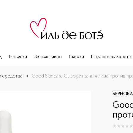
д
Новинки
Эксклюзивно
Скидки
Подарочные карты
старения
 средства
•
Good Skincare Сыворотка для лица против пр
SEPHORA
Good
прот
0
из
5
0