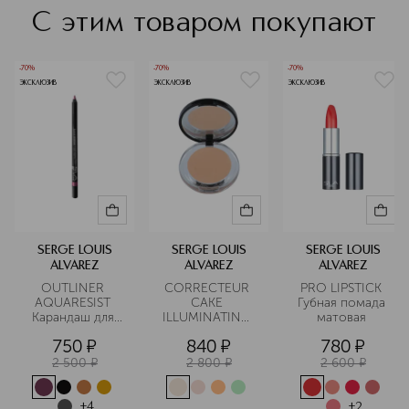
С этим товаром покупают
-70%
-70%
-70%
ЭКСКЛЮЗИВ
ЭКСКЛЮЗИВ
ЭКСКЛЮЗИВ
SERGE LOUIS
SERGE LOUIS
SERGE LOUIS
ALVAREZ
ALVAREZ
ALVAREZ
OUTLINER 
CORRECTEUR 
PRO LIPSTICK 
AQUARESIST 
CAKE 
Губная помада 
Карандаш для 
ILLUMINATING 
матовая 
глаз 
Корректор для 
750
¤
840
¤
780
¤
водостойкий 
лица
2 500
¤
2 800
¤
2 600
¤
+
4
+
2