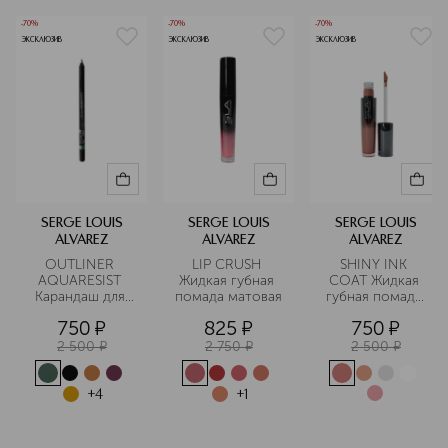
отличающуюся инновационными
-70%
-70%
-70%
решениями в составах и упаковках,
ЭКСКЛЮЗИВ
ЭКСКЛЮЗИВ
ЭКСКЛЮЗИВ
включая тональные средства, пудры,
тени для век, помады и многое
другое. Бренд использует
экологически чистые материалы для
упаковки и активно участвует в
различных экологических проектах.
Подробнее
SERGE LOUIS
SERGE LOUIS
SERGE LOUIS
ALVAREZ
ALVAREZ
ALVAREZ
OUTLINER 
LIP CRUSH 
SHINY INK 
AQUARESIST 
Жидкая губная 
COAT Жидкая 
Карандаш для 
помада матовая
губная помада 
глаз 
глянцевая 
750
¤
825
¤
750
¤
водостойкий 
2 500
¤
2 750
¤
2 500
¤
+
4
+
1