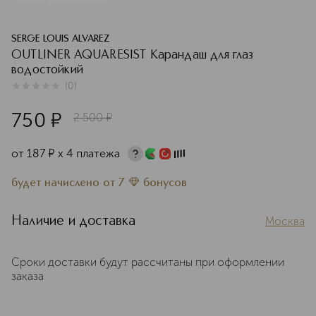
SERGE LOUIS ALVAREZ
OUTLINER AQUARESIST Карандаш для глаз
водостойкий
(
0
)
0
из
5
0
750
¤
2 500
¤
от
187
¤
х 4 платежа
будет начислено
от
7
бонусов
Наличие и доставка
Москва
Сроки доставки будут рассчитаны при оформлении
заказа