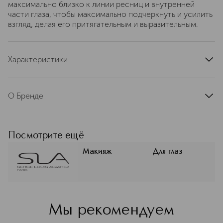
максимально близко к линии ресниц и внутренней
части глаза, чтобы максимально подчеркнуть и усилить
взгляд, делая его притягательным и выразительным.
Характеристики
артикул
10156-1
О Бренде
Serge Louis Alvarez –– французский
профессиональный бренд
декоративной косметики,
Посмотрите ещё
основанный в 1992 году Сержем Луи
Альваресом, мастером макияжа с
Макияж
Для глаз
международным опытом. Бренд
быстро стал популярным среди
профессионалов благодаря качеству
и эффективности своей продукции,
которую часто используют в
Мы рекомендуем
фотосессиях и на подиумах. SLA
предлагает косметику,