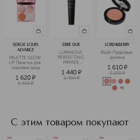
другое. Бренд использует
экологически чистые материалы для
упаковки и активно участвует в
различных экологических проектах.
Подробнее
SERGE LOUIS
ERRE DUE
LORD&BERRY
ALVAREZ
LUMINOUS 
Blush Пудровые 
PERFECTING 
румяна
PALETTE GLOW 
PRIMER 
UP Палетка для 
1 610
¤
Праймер 
макияжа лица
1 440
¤
выравнивающий 
3 220
¤
1 620
¤
с эффектом 
2 400
¤
сияния
5 400
¤
+
1
С этим товаром покупают
-70%
-70%
-70%