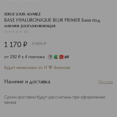
SERGE LOUIS ALVAREZ
BASE HYALURONIQUE BLUR PRIMER База под
макияж разглаживающая
(
0
)
0
из
5
0
1 170
¤
3 900
¤
от
292
¤
х 4 платежа
будет начислено
от
11
бонусов
Наличие и доставка
Москва
Сроки доставки будут рассчитаны при оформлении
заказа