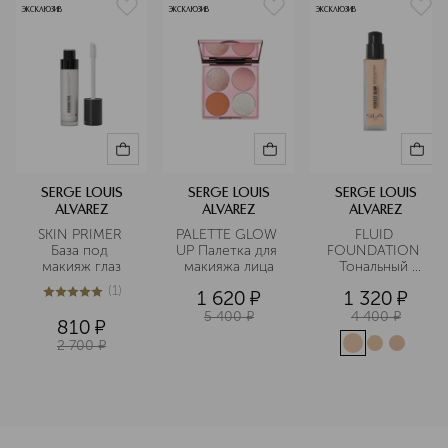
ЭКСКЛЮЗИВ
ЭКСКЛЮЗИВ
ЭКСКЛЮЗИВ
SERGE LOUIS
SERGE LOUIS
SERGE LOUIS
ALVAREZ
ALVAREZ
ALVAREZ
SKIN PRIMER 
PALETTE GLOW 
FLUID 
База под 
UP Палетка для 
FOUNDATION 
макияж глаз
макияжа лица
Тональный 
основа-флюид 
(
1
)
1 620
¤
1 320
¤
5
из
5
1
5 400
¤
4 400
¤
810
¤
2 700
¤
<p class="MsoNormal"><span style="font-size: 12.0pt; lin