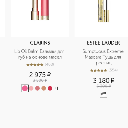
CLARINS
ESTEE LAUDER
Lip Oil Balm Бальзам для 
Sumptuous Extreme 
губ на основе масел
Mascara Тушь для 
ресниц
(
468
)
4.9
из
5
468
(
554
)
4.9
из
5
554
2 975
¤
3 180
¤
3 500
¤
5 300
¤
+
1