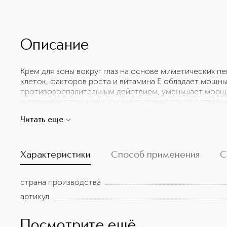
Описание
Крем для зоны вокруг глаз на основе миметических п
клеток, факторов роста и витамина Е обладает мощ
противовоспалительным действием, уменьшает морщи
выравнивает тон кожи, снимает отечность под глазам
исследованиями на базе университетского госпиталя Л
Читать еще
разработано с использованием технологии NANOTECH
использовании активных ингредиентов, помещенных в
липидные контейнеры, позволяющие компонентам в к
слои кожи и тем самым повышать эффективность сред
Характеристики
Способ применения
С
страна производства
артикул
Посмотрите ещё