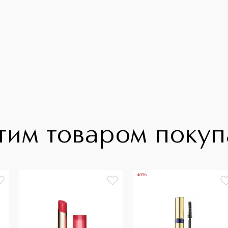
тим товаром поку
-40%