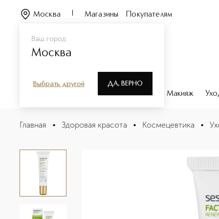
Москва
Магазины
Покупателям
Ваш город
Москва
ДА, ВЕРНО
Выбрать другой
Каталог
Бренды
Парфюмерия
Макияж
Ухо
FACTOR G RENEW Eye contour cream Крем-контур для 
Главная
•
Здоровая красота
•
Космецевтика
•
Ух
Описание
Характеристики