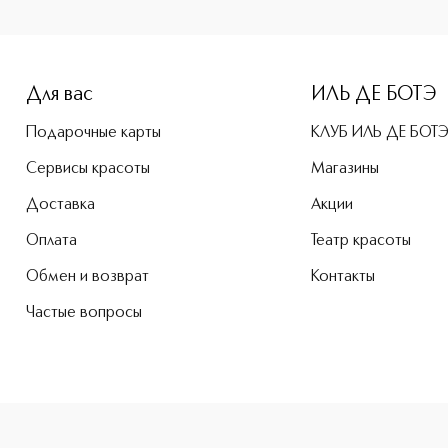
e-height: 107%; color: #00b0f0;">FACTOR G RENEW Eye conto
Для вас
ИЛЬ ДЕ БОТЭ
Подарочные карты
КЛУБ ИЛЬ ДЕ БОТ
Сервисы красоты
Магазины
Доставка
Акции
Оплата
Театр красоты
Обмен и возврат
Контакты
Частые вопросы