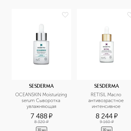
SESDERMA
SESDERMA
OCEANSKIN Moisturizing 
RETISIL Масло 
serum Сыворотка 
антивозрастное 
увлажняющая
интенсивное 
7 488
¤
8 244
¤
8 320
¤
9 160
¤
30 мл
30 мл