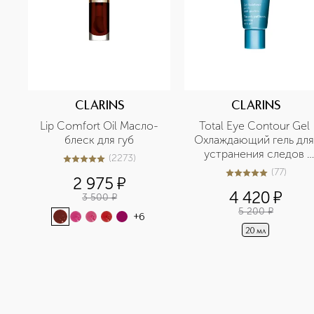
CLARINS
CLARINS
Lip Comfort Oil Масло-
Total Eye Contour Gel 
блеск для губ
Охлаждающий гель для 
устранения следов 
(
2273
)
5
из
5
2273
усталости вокруг глаз
(
77
)
5
из
5
77
2 975
¤
4 420
¤
3 500
¤
5 200
¤
+
6
20 мл