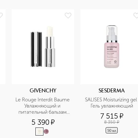
GIVENCHY
SESDERMA
Le Rouge Interdit Baume 
SALISES Moisturizing gel 
Увлажняющий и 
Гель увлажняющий
питательный бальзам 
7 515
¤
для губ
5 390
¤
8 350
¤
50 мл