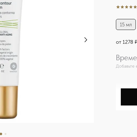
5
из
5
239
15 мл
от
1278
Време
Добавьте 