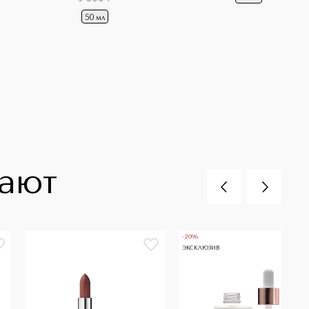
50 мл
пают
-20%
ЭКСКЛЮЗИВ