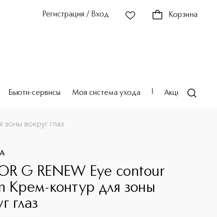
Регистрация / Вход
Корзина
Бьюти-сервисы
Моя система ухода
Акции
Театр
 зоны вокруг глаз
MA
OR G RENEW Eye contour
m Крем-контур для зоны
г глаз