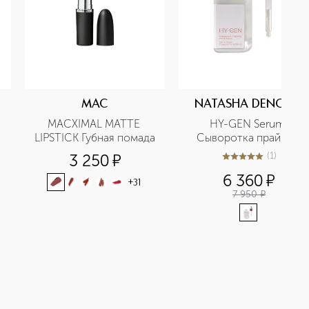
MAC
NATASHA DENONA
MACXIMAL MATTE 
HY-GEN Serum 
LIPSTICK Губная помада
Сыворотка праймер
(
1
)
3 250
¤
5
из
5
1
6 360
¤
+
31
7 950
¤