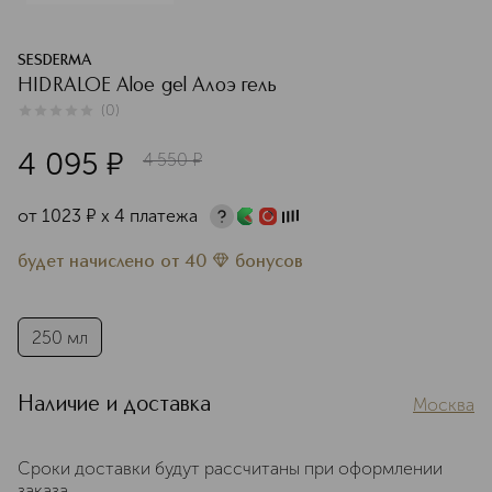
SESDERMA
HIDRALOE Aloe gel Алоэ гель
(
0
)
0
из
5
0
4 095
¤
4 550
¤
от
1023
¤
х 4 платежа
будет начислено
от
40
бонусов
250 мл
Наличие и доставка
Москва
Сроки доставки будут рассчитаны при оформлении
заказа