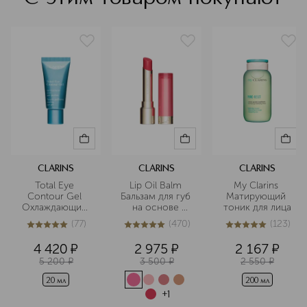
CLARINS
CLARINS
CLARINS
Total Eye 
Lip Oil Balm 
My Clarins 
Contour Gel 
Бальзам для губ 
Матирующий 
Охлаждающий 
на основе 
тоник для лица
гель для 
масел
(
77
)
(
470
)
(
123
)
устранения 
5
из
5
77
4.9
из
5
470
5
из
5
123
следов 
4 420
¤
2 975
¤
2 167
¤
усталости 
5 200
¤
3 500
¤
2 550
¤
вокруг глаз
20 мл
200 мл
+
1