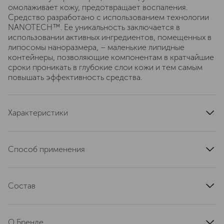
омолаживает кожу, предотвращает воспаления.
Средство разработано с использованием технологии
NANOTECH™. Ее уникальность заключается в
использовании активных ингредиентов, помещенных в
липосомы наноразмера, – маленькие липидные
контейнеры, позволяющие компонентам в кратчайшие
сроки проникать в глубокие слои кожи и тем самым
повышать эффективность средства.
Характеристики
страна производства
Испания
артикул
40002610
Способ применения
Нанести на очищенную кожу области вокруг глаз,
деликатно массировать до полного впитывания.
Состав
Можно использовать утром и/или вечером.
AQUA, C12-15 ALKYL BENZOATE, PROPYLENE GLYCOL,
PEG/PPG-20/6 DIMETHICONE, GLYCERIN, ALOE
О Бренде
BARBADENSIS LEAF JUICE, CHAMOMILLA RECUTITA