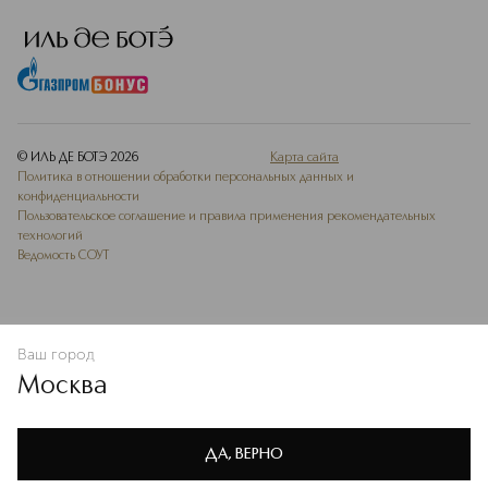
© ИЛЬ ДЕ БОТЭ
2026
Карта сайта
Политика в отношении обработки персональных данных и
конфиденциальности
Пользовательское соглашение и правила применения рекомендательных
технологий
Ведомость СОУТ
Ваш город
ДОБАВИТЬ В ИЗБРАННОЕ
Москва
Мы используем cookie-файлы и сервисы веб-аналитики. Они
необходимы для улучшения работы сайта. Подробнее –
OK
в
Политике конфиденциальности
ДА, ВЕРНО