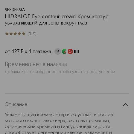
SESDERMA
HIDRALOE Eye contour cream Крем-контур
увлажняющий для зоны вокруг глаз
(
919
)
4.9
из
5
919
от
427
¤
х 4 платежа
Временно нет в наличии
Добавьте его в избранное, чтобы узнать о поступлении
Описание
Увлажняющий крем-контур вокруг глаз, в состав
которого входят алоэ вера, экстракт ромашки,
органический кремний и гиалуроновая кислота,
способствует регенерации клеток, увлажняет и