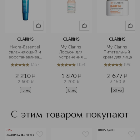
CLARINS
CLARINS
CLARINS
Hydra-Essentiel 
My Clarins 
My Clarins 
Увлажняющий и 
Лосьон для 
Питательный 
восстанавливающий
устранения 
крем для лица
 бальзам для губ
мелких 
(
357
)
(
154
)
(
99
)
несовершенств 
5
из
5
357
5
из
5
154
4.9
из
5
99
кожи лица в 
2 210
¤
1 870
¤
2 677
¤
дорожном 
2 600
¤
2 200
¤
3 150
¤
формате
15 мл
13 мл
50 мл
С этим товаром покупают
-30%
НАБОРЫ ДЛЯ НЕЕ
ЛИМИТИРОВАННЫЙ ВЫПУСК