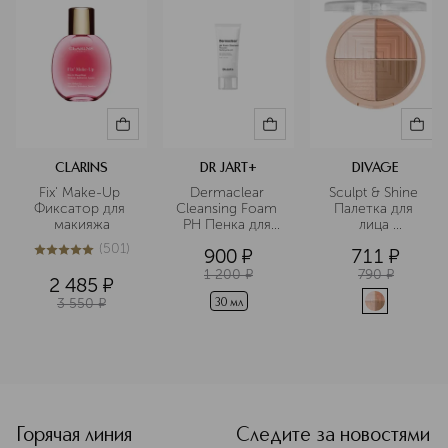
CLARINS
DR JART+
DIVAGE
Fix' Make-Up 
Dermaclear 
Sculpt & Shine 
Фиксатор для 
Cleansing Foam 
Палетка для 
макияжа
PH Пенка для 
лица 
умывания 
скульптурирующая
(
501
)
900
¤
711
¤
глубокого 
5
из
5
501
очищения для 
1 200
¤
790
¤
2 485
¤
чувствительной 
3 550
¤
кожи
30 мл
<p class="MsoNormal"><span style="font-size: 12.0pt; lin
Горячая линия
Следите за новостями