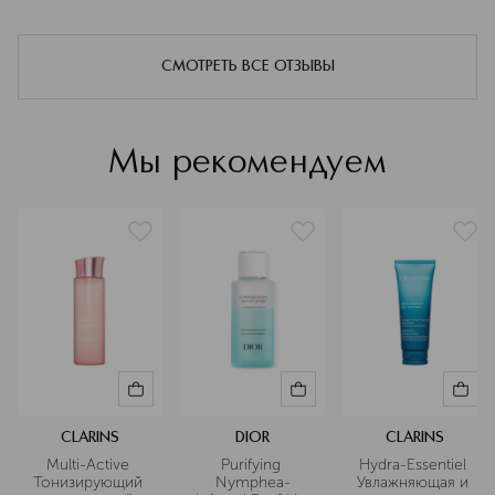
специализируется на разработке и
выпуске инновационных
нанотехнологичных продуктов, в
СМОТРЕТЬ ВСЕ ОТЗЫВЫ
том числе нутрицевтиков.
Подробнее
Мы рекомендуем
CLARINS
DIOR
CLARINS
Multi-Active 
Purifying 
Hydra-Essentiel 
Тонизирующий 
Nymphea-
Увлажняющая и 