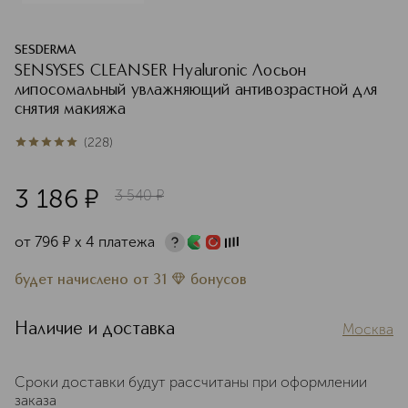
SESDERMA
SENSYSES CLEANSER Hyaluronic Лосьон
липосомальный увлажняющий антивозрастной для
снятия макияжа
(
228
)
5
из
5
228
3 186
¤
3 540
¤
от
796
¤
х 4 платежа
будет начислено
от
31
бонусов
Наличие и доставка
Москва
Сроки доставки будут рассчитаны при оформлении
заказа