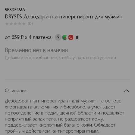
SESDERMA
DRYSES Дезодорант-антиперспирант для мужчин
(
0
)
0
из
5
0
от
659
¤
х 4 платежа
Временно нет в наличии
Добавьте его в избранное, чтобы узнать о поступлении
Описание
Дезодорант-антиперспирант для мужчин на основе
хлоргидрата аллюминия и бисаболола уменьшает
потоотделение в подмышечной области и подавляет
неприятный запах тела, не раздражает кожу,
поддерживает кислотный баланс кожи. Обладает
тройным действием: антиперспирантным,