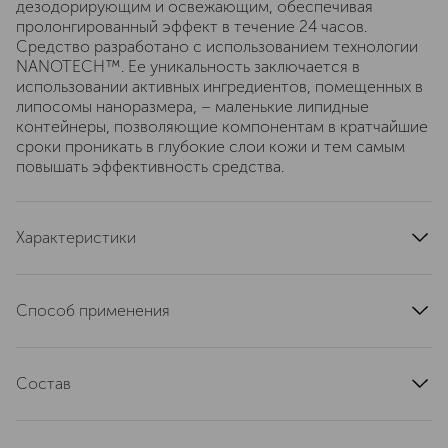
дезодорирующим и освежающим, обеспечивая
пролонгированный эффект в течение 24 часов.
Средство разработано с использованием технологии
NANOTECH™. Ее уникальность заключается в
использовании активных ингредиентов, помещенных в
липосомы наноразмера, – маленькие липидные
контейнеры, позволяющие компонентам в кратчайшие
сроки проникать в глубокие слои кожи и тем самым
повышать эффективность средства.
Характеристики
страна производства
Испания
артикул
40000210
Способ применения
Нанести на чистую кожу в области подмышек,
оставить до полного высыхания. Использовать один
Состав
раз в день.
AQUA, ALUMINUM CHLOROHYDRATE, ALCOHOL
DENAT, PROPYLENE GLYCOL, PHENOXYETHANOL,