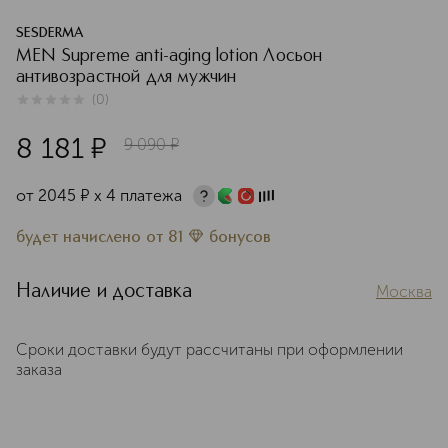
SESDERMA
MEN Supreme anti-aging lotion Лосьон
антивозрастной для мужчин
(
0
)
0
из
5
0
8 181
¤
9 090
¤
от
2045
¤
х 4 платежа
будет начислено
от
81
бонусов
Наличие и доставка
Москва
Сроки доставки будут рассчитаны при оформлении
заказа