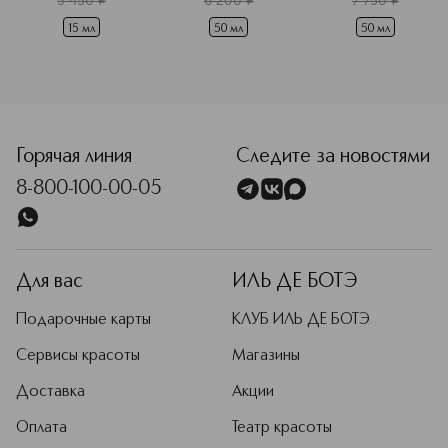
5 450
¤
6 200
¤
7 750
¤
15 мл
50 мл
50 мл
<p class="MsoNormal"><span style="font-size: 12.0pt; line
Горячая линия
Следите за новостями
8-800-100-00-05
Для вас
ИЛЬ ДЕ БОТЭ
Подарочные карты
КЛУБ ИЛЬ ДЕ БОТЭ
Сервисы красоты
Магазины
Доставка
Акции
Оплата
Театр красоты