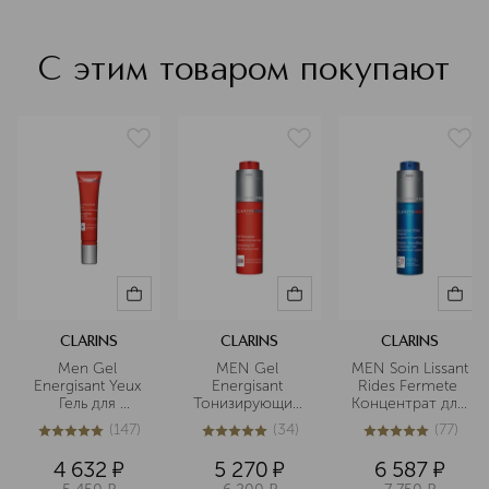
С этим товаром покупают
CLARINS
CLARINS
CLARINS
Men Gel 
MEN Gel 
MEN Soin Lissant 
Energisant Yeux 
Energisant 
Rides Fermete 
Гель для 
Тонизирующий 
Концентрат для 
устранения 
гель для лица, 
лица против 
(
147
)
(
34
)
(
77
)
следов 
устраняющий 
морщин
5
из
5
147
5
из
5
34
5
из
5
77
усталости под 
следы 
4 632
¤
5 270
¤
6 587
¤
глазами
усталости